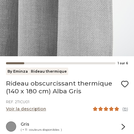
1
sur
6
By Eminza
Rideau thermique
Rideau obscurcissant thermique
(140 x 180 cm) Alba Gris
REF. 2TICU01
Voir la description
(
19
)
Gris
( + 11 couleurs disponibles )