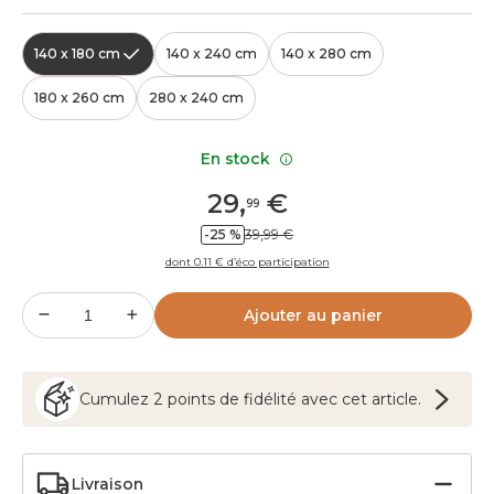
140 x 180 cm
140 x 240 cm
140 x 280 cm
180 x 260 cm
280 x 240 cm
En stock
29
,
€
99
-25 %
39,99 €
dont 0.11 € d’éco participation
Ajouter au panier
Cumulez
2
points
de fidélité avec cet article.
Livraison