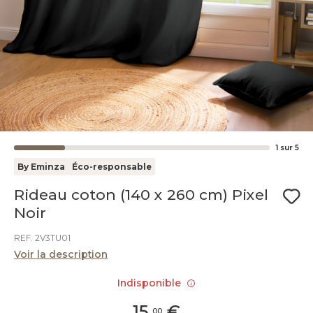
1
sur
5
By Eminza
Éco-responsable
Rideau coton (140 x 260 cm) Pixel
Noir
REF. 2V3TU01
Voir la description
Indisponible
15
,
€
00