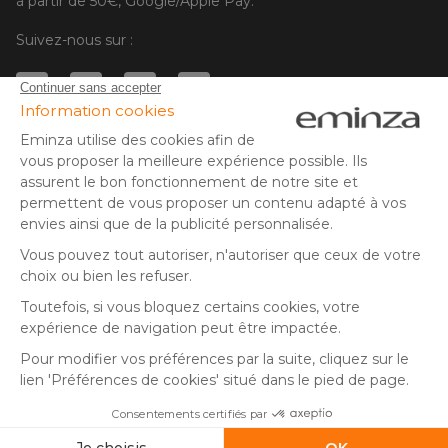
à partir de 50€, Google/Apple Pay.
Suivez-nous sur :
© Copyright 2025 Eminza | Tous droits réservés |
FRA
ESPAÑA
ITALIE
DEUTSCHLAND
* Vous disposez de 30 jours (à compter de la réception ou du
retrait de votre colis) pour effectuer un retour de produits et
NEDERLAND
vous faire rembourser. Hors colis volumineux
SUISSE
** Expédition le jour même pour toute commande passée avant
DANMARK
14 h (jours ouvrés - hors livraison éco)