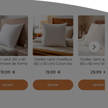
er carré (60 x 60
Oreiller carré moelleux
Oreiller carré aju
moire de forme
(60 x 60 cm) Coton bio
(65 x 65 cm) Sen
Blanc
Blanc
Duvet Blan
19,99
€
19,99
€
29,99
€
Ajouter
Ajouter
Ajouter