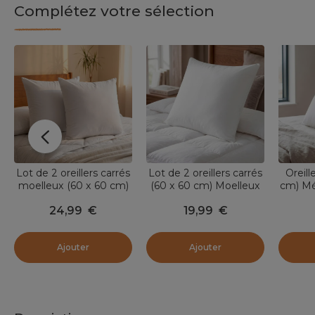
Complétez votre sélection
Lot de 2 oreillers carrés
Lot de 2 oreillers carrés
Oreill
moelleux (60 x 60 cm)
(60 x 60 cm) Moelleux
cm) Mé
Volume Blanc
Anti-acariens Blanc
24,99
€
19,99
€
Ajouter
Ajouter