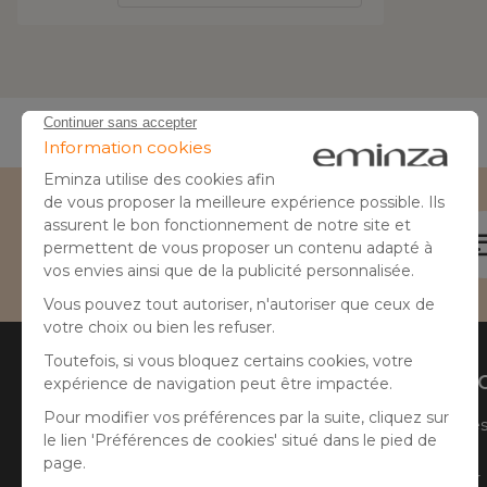
Besoin d'aide ?
04 50 65 10 12
Aide
A prop
Suivre ma commande
Qui sommes
Faire un retour
Côté Atelier