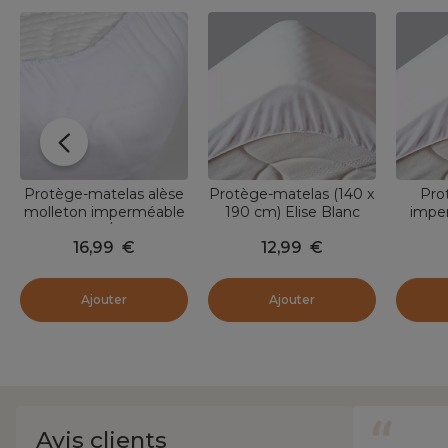
Protège-matelas alèse
Protège-matelas (140 x
Pro
molleton imperméable
190 cm) Elise Blanc
impe
(140 x 190/200 cm)
190 c
16,99
€
12,99
€
Serena Blanc
Ajouter
Ajouter
Avis clients