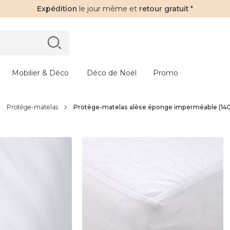
Expédition
le jour même et
retour gratuit
*
Mobilier & Déco
Déco de Noël
Promo
Protège-matelas
Protège-matelas alèse éponge imperméable (140