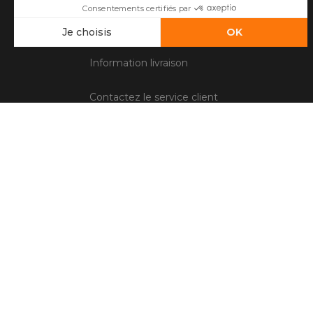
Questions fréquentes
Information livraison
Contactez le service client
Conditions générales de vente
Mentions légales
Gestion des cookies
Avis client