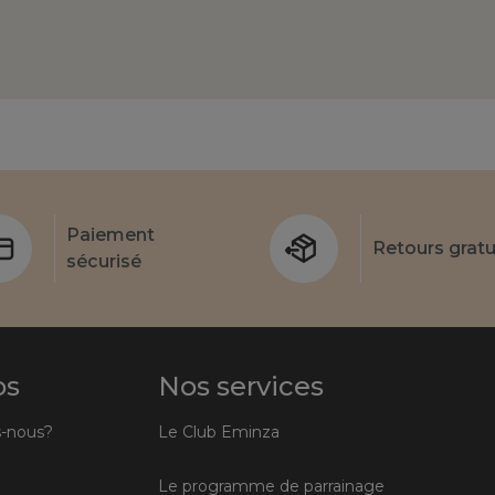
Paiement
Retours gratu
sécurisé
os
Nos services
-nous?
Le Club Eminza
Le programme de parrainage