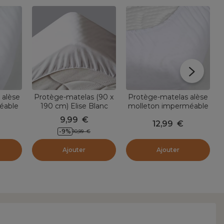
 alèse
Protège-matelas (90 x
Protège-matelas alèse
éable
190 cm) Elise Blanc
molleton imperméable
onia
(90 x 190 cm) Serena
9,99
€
12,99
€
Blanc
-9
%
10,99
€
Ajouter
Ajouter