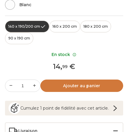
Blanc
140 x 190/200 cm
160 x 200 cm
180 x 200 cm
90 x 190 cm
En stock
14
,
€
99
Ajouter au panier
Cumulez
1
point
de fidélité avec cet article.
Livraison