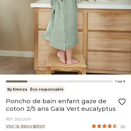
1
sur
5
By Eminza
Éco-responsable
Poncho de bain enfant gaze de
coton 2/5 ans Gaïa Vert eucalyptus
REF. 2ULGU01
Voir la description
(
4
)