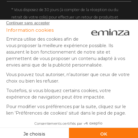
DEUTSCHLAND
* Vous disposez de 30 jours (à compter de la réception ou du
retrait de votre colis) pour effectuer un retour de produits et
NEDERLAND
vous faire rembourser. Hors colis volumineux
SUISSE
** Expédition le jour même pour toute commande passée avant
DANMARK
14 h (jours ouvrés - hors livraison éco)
(1) Remise de 10€ à partir de 80€ d'achat, hors frais de port. Offre
valable du 02/08/2026 au 06/08/2026 inclus, en saisissant le
code SUMMER26 lors de la commande. Offre non sécable, non
remboursable, non cumulable avec un autre code promotionnel
ou remise fidélité, et non valable sur les cartes cadeaux.