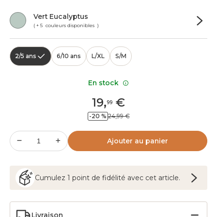
Vert Eucalyptus
( + 5 couleurs disponibles )
2/5 ans
6/10 ans
L/XL
S/M
En stock
19
,
€
99
-20 %
24,99 €
Ajouter au panier
Cumulez
1
point
de fidélité avec cet article.
Livraison