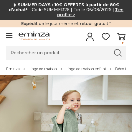
☀️ SUMMER DAYS : 10€ OFFERTS à partir de 80€
d'achat¹
- Code SUMMER26 | Fin le 06/08/2026 |
J'en
profite >
Expédition
le jour même et
retour gratuit
*
DÉCORATION DE LA MAISON
Eminza
Linge de maison
Linge de maison enfant
Déco text