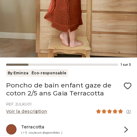
1
sur
5
By Eminza
Éco-responsable
Poncho de bain enfant gaze de
coton 2/5 ans Gaïa Terracotta
REF. 2ULKU01
Voir la description
(
3
)
Terracotta
( + 5 couleurs disponibles )