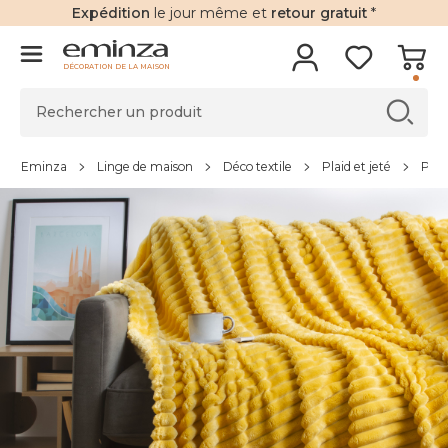
Expédition
le jour même et
retour gratuit
*
DÉCORATION DE LA MAISON
Eminza
Linge de maison
Déco textile
Plaid et jeté
Plai