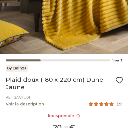
1
sur
3
By Eminza
Plaid doux (180 x 220 cm) Dune
Jaune
REF. 2AGTU01
Voir la description
(
21
)
Indisponible
20
,
€
00