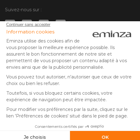
Suivez-nous sur :
© Copyright 2025 Eminza | Tous droits réservés |
FRA
ESPAÑA
ITALIE
DEUTSCHLAND
* Vous disposez de 30 jours (à compter de la réception ou du
retrait de votre colis) pour effectuer un retour de produits et
NEDERLAND
vous faire rembourser. Hors colis volumineux
SUISSE
** Expédition le jour même pour toute commande passée avant
DANMARK
14 h (jours ouvrés - hors livraison éco)