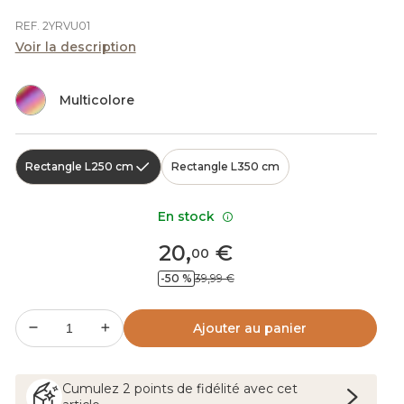
REF. 2YRVU01
Voir la description
Multicolore
Rectangle L250 cm
Rectangle L350 cm
En stock
20
,
€
00
-50 %
39,99 €
Ajouter au panier
Cumulez
2
points
de fidélité avec cet