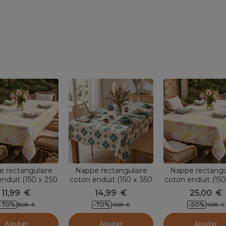
 rectangulaire
Nappe rectangulaire
Nappe rectangu
nduit (150 x 250
coton enduit (150 x 350
coton enduit (150
 Paquerettes
cm) Porto Multicolore
cm) Paqueret
11,99
€
14,99
€
25,00
€
Multicolore
Multicolore
-70
%
-70
%
-50
%
39,99
€
49,99
€
49,99
€
Ajouter
Ajouter
Ajouter