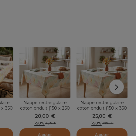
laire
Nappe rectangulaire
Nappe rectangulaire
 x 350
coton enduit (150 x 250
coton enduit (150 x 350
tes
cm) Boston Multicolore
cm) Boston Multicolore
20,00
€
25,00
€
-50
%
-50
%
39,99
€
49,99
€
Ajouter
Ajouter