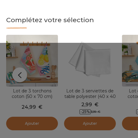
Complétez votre sélection
Lot de 3 torchons
Lot de 3 serviettes de
Lot 
coton (50 x 70 cm)
table polyester (40 x 40
coto
Tuttifrutti Multicolore
cm) Elise Blanches
Vanl
2,99
€
24,99
€
-25
%
3,99
€
Ajouter
Ajouter