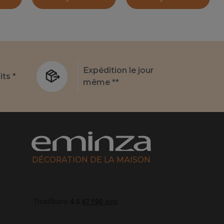
Expédition le jour
its *
même **
DÉCORATION DE LA MAISON