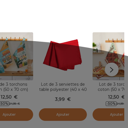
de 3 torchons
Lot de 3 serviettes de
Lot de 3 torc
n (50 x 70 cm)
table polyester (40 x 40
coton (50 x 70
ife Multicolore
cm) Elise Rouges
Cocoa Multico
12,50
€
12,50
€
3,99
€
-50
%
-50
%
24,99
€
24,99
€
Ajouter
Ajouter
Ajouter