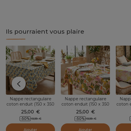
Ils pourraient vous plaire
Nappe rectangulaire
Nappe rectangulaire
Nappe
coton enduit (150 x 350
coton enduit (150 x 350
coton e
cm) Mafalda Multicolore
cm) Rio Multicolore
cm)
25,00
€
25,00
€
-50
%
-50
%
49,99
€
49,99
€
Ajouter
Ajouter