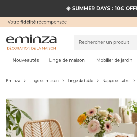
☀️ SUMMER DAYS : 10€ OFFE
Votre
fidélité
récompensée
DÉCORATION DE LA MAISON
Nouveautés
Linge de maison
Mobilier de jardin
Eminza
Linge de maison
Linge de table
Nappe de table