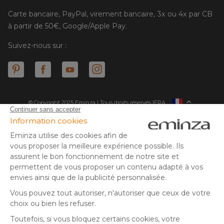
Carte bancaire, PayPal, virement bancaire, 3x ou 4x par CB
à partir de 50€, Google/Apple Pay.
Suivez-nous sur :
© Copyright 2025 Eminza | Tous droits réservés |
FRA
ESPAÑA
ITALIE
DEUTSCHLAND
* Vous disposez de 30 jours (à compter de la réception ou du
retrait de votre colis) pour effectuer un retour de produits et
NEDERLAND
vous faire rembourser. Hors colis volumineux
SUISSE
** Expédition le jour même pour toute commande passée avant
DANMARK
14 h (jours ouvrés - hors livraison éco)