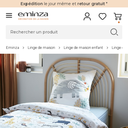
Expédition
le jour même et
retour gratuit
*
DÉCORATION DE LA MAISON
Eminza
Linge de maison
Linge de maison enfant
Linge de l