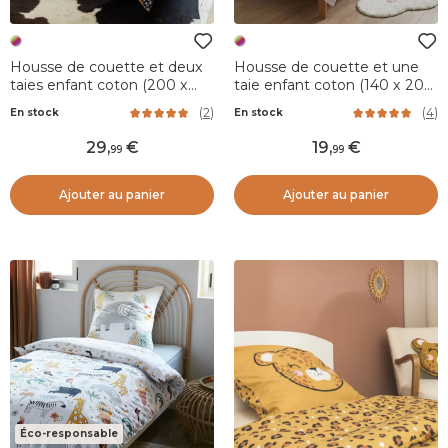
Housse de couette et deux
Housse de couette et une
taies enfant coton (200 x
taie enfant coton (140 x 200
200 cm) Forêt enchantée
cm) Arc-en-ciel Multicolore
(
2
)
(
4
)
En stock
En stock
Multicolore
29
,
19
,
99
99
Ajouter au panier
Ajouter au panier
Éco-responsable