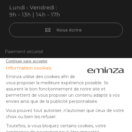
Lundi - Vendredi :
9h - 13h | 14h - 17h
Nous écrire
Paiement sécurisé
Carte bancaire, PayPal, virement bancaire, 3x ou 4x par CB
à partir de 50EUR, Google/Apple Pay.
Suivez-nous sur :
© Copyright 2025 Eminza | Tous droits réservés |
FRA
ESPAÑA