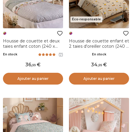
Éco-responsable
Housse de couette et deux
Housse de couette enfant et
taies enfant coton (240 x
2 taies d'oreiller coton (240 x
220 cm) Jardinage
220 cm) Isidore Multicolore
(
7
)
En stock
En stock
Multicolore
36
,
34
,
99
99
Ajouter au panier
Ajouter au panier