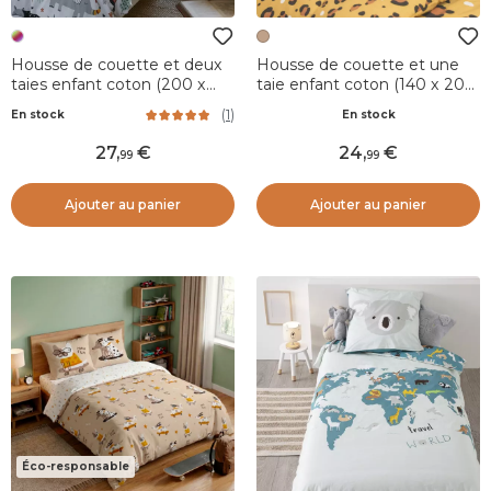
Housse de couette et deux
Housse de couette et une
taies enfant coton (200 x
taie enfant coton (140 x 200
200 cm) Savane Multicolore
cm) Lola Caramel
(
1
)
En stock
En stock
27
,
24
,
99
99
Ajouter au panier
Ajouter au panier
Éco-responsable