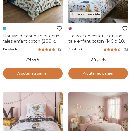
Éco-responsable
Housse de couette et deux
Housse de couette et une
taies enfant coton (200 x
taie enfant coton (140 x 200
200 cm) California Bleu
cm) Savane Multicolore
(
2
)
(
6
)
En stock
En stock
29
,
24
,
99
99
Ajouter au panier
Ajouter au panier