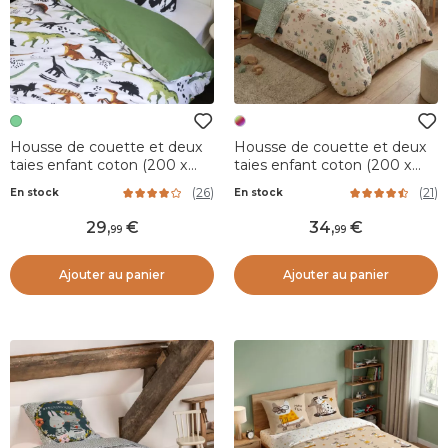
Housse de couette et deux
Housse de couette et deux
taies enfant coton (200 x
taies enfant coton (200 x
200 cm) Cretace Verte
200 cm) Polisson Multicolore
(
26
)
(
21
)
En stock
En stock
29
,
34
,
99
99
Ajouter au panier
Ajouter au panier