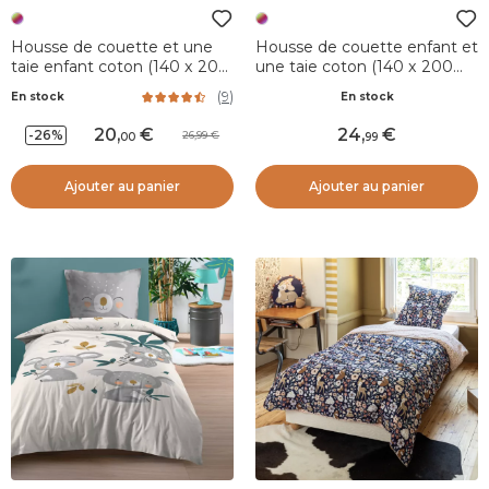
Housse de couette et une
Housse de couette enfant et
taie enfant coton (140 x 200
une taie coton (140 x 200
cm) Jardinage Multicolore
cm) Isidore Multicolore
(
9
)
En stock
En stock
20
,
24
,
-26%
26,99
00
99
Ajouter au panier
Ajouter au panier