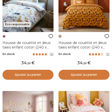
Éco-responsable
Housse de couette et deux
Housse de couette et deux
taies enfant coton (240 x
taies enfant coton (240 x
220 cm) Savane Multicolore
220 cm) Lola Caramel
(
6
)
(
5
)
En stock
En stock
34
,
34
,
99
99
Ajouter au panier
Ajouter au panier