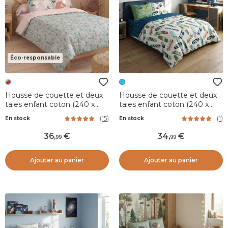
Éco-responsable
Housse de couette et deux
Housse de couette et deux
taies enfant coton (240 x
taies enfant coton (240 x
220 cm) Tamia Multicolore
220 cm) California Bleu
(
15
)
(
1
)
En stock
En stock
36
,
34
,
99
99
Ajouter au panier
Ajouter au panier