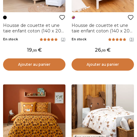
Housse de couette et une
Housse de couette et une
taie enfant coton (140 x 200
taie enfant coton (140 x 200
cm) Panda Noire
cm) Octopia Multicolore
(
2
)
(
3
)
En stock
En stock
19
,
26
,
99
99
Ajouter au panier
Ajouter au panier