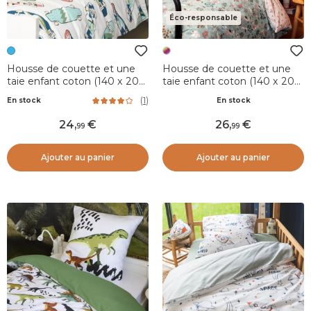
Éco-responsable
Housse de couette et une
Housse de couette et une
taie enfant coton (140 x 200
taie enfant coton (140 x 200
cm) California Bleu
cm) Tamia Multicolore
(
1
)
En stock
En stock
24
,
26
,
99
99
Ajouter au panier
Ajouter au panier