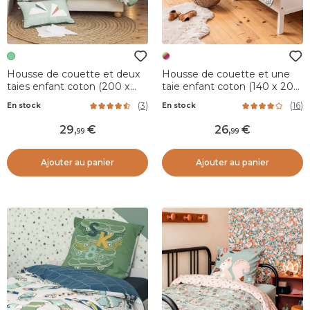
Housse de couette et deux
Housse de couette et une
taies enfant coton (200 x
taie enfant coton (140 x 200
200 cm) Petits papiers Verte
cm) Polisson Multicolore
(
3
)
(
16
)
En stock
En stock
29
,
26
,
99
99
Ajouter au panier
Ajouter au panier