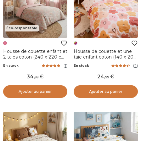
Éco-responsable
Housse de couette enfant et
Housse de couette et une
2 taies coton (240 x 220 cm)
taie enfant coton (140 x 200
Pimprenelle Rose
cm) Barbotine Multicolore
(
1
)
(
2
)
En stock
En stock
34
,
24
,
99
99
Ajouter au panier
Ajouter au panier