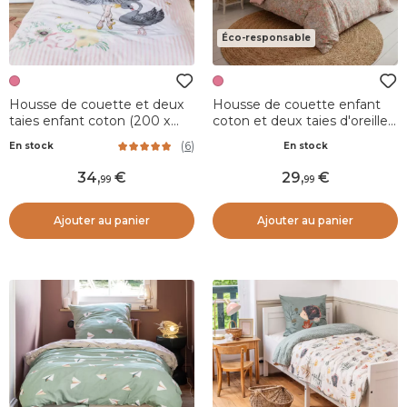
Éco-responsable
Housse de couette et deux
Housse de couette enfant
taies enfant coton (200 x
coton et deux taies d'oreiller
200 cm) Mon étoile Rose
(200 x 200 cm) Pimprenelle
(
6
)
En stock
En stock
Rose
34
,
29
,
99
99
Ajouter au panier
Ajouter au panier