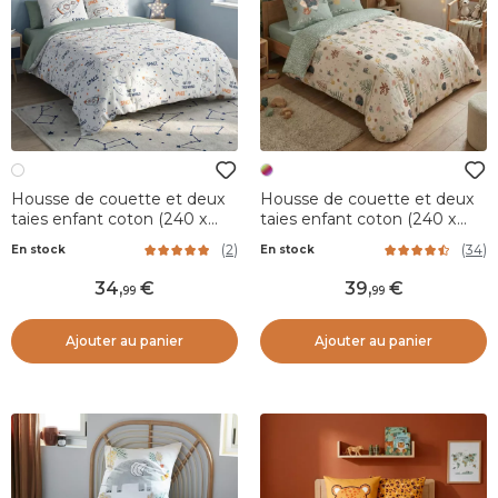
Housse de couette et deux
Housse de couette et deux
taies enfant coton (240 x
taies enfant coton (240 x
220 cm) Galaxie Blanche
220 cm) Polisson Multicolore
(
2
)
(
34
)
En stock
En stock
34
,
39
,
99
99
Ajouter au panier
Ajouter au panier