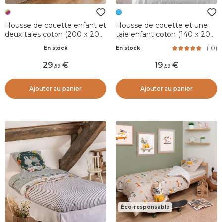
Housse de couette enfant et
Housse de couette et une
deux taies coton (200 x 200
taie enfant coton (140 x 200
cm) Isidore Multicolore
cm) Carte du Monde Bleue
(
10
)
En stock
En stock
29
,
19
,
99
99
Ajouter au panier
Ajouter au panier
Éco-responsable