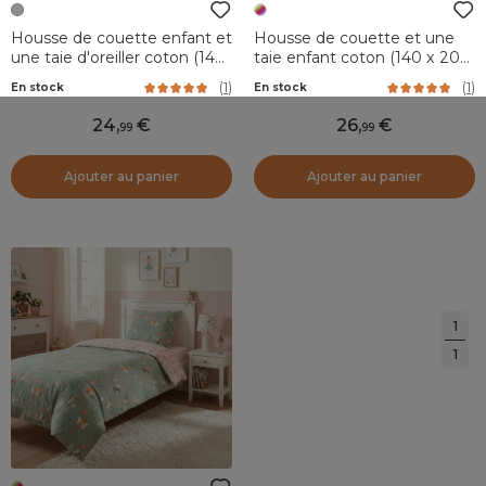
Housse de couette enfant et
Housse de couette et une
une taie d'oreiller coton (140
taie enfant coton (140 x 200
x 200 cm) Koalinou Gris
cm) Forêt enchantée
(
1
)
(
1
)
En stock
En stock
Multicolore
24
,
26
,
99
99
Ajouter au panier
Ajouter au panier
1
1