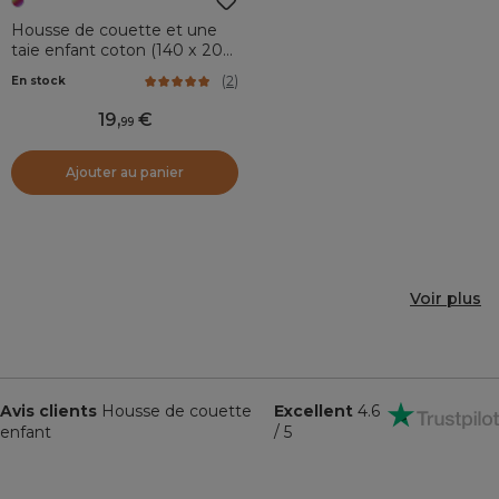
Housse de couette et une
taie enfant coton (140 x 200
cm) Fée Multicolore
(
2
)
En stock
19
,
99
Ajouter au panier
Voir plus
Avis clients
Housse de couette
Excellent
4.6
enfant
/ 5