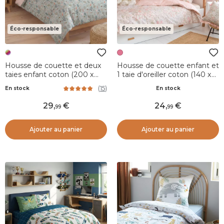
Éco-responsable
Éco-responsable
Housse de couette et deux
Housse de couette enfant et
taies enfant coton (200 x
1 taie d'oreiller coton (140 x
200 cm) Tamia Multicolore
200 cm) Pimprenelle Rose
(
15
)
En stock
En stock
29
,
24
,
99
99
Ajouter au panier
Ajouter au panier