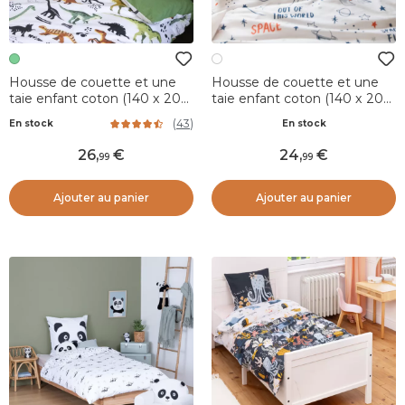
Housse de couette et une
Housse de couette et une
taie enfant coton (140 x 200
taie enfant coton (140 x 200
cm) Cretace Verte
cm) Galaxie Blanche
(
43
)
En stock
En stock
26
,
24
,
99
99
Ajouter au panier
Ajouter au panier