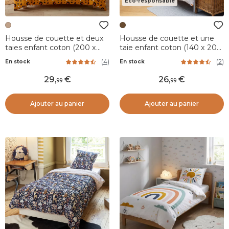
Éco-responsable
Housse de couette et deux
Housse de couette et une
taies enfant coton (200 x
taie enfant coton (140 x 200
200 cm) Lola Caramel
cm) Pompon Marron
(
4
)
(
2
)
En stock
En stock
29
,
26
,
99
99
Ajouter au panier
Ajouter au panier