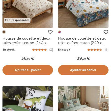
Éco-responsable
Housse de couette et deux
Housse de couette et deux
taies enfant coton (240 x
taies enfant coton (240 x
220 cm) Pompon Marron
220 cm) Octopia Multicolore
(
3
)
(
8
)
En stock
En stock
36
,
39
,
99
99
Ajouter au panier
Ajouter au panier