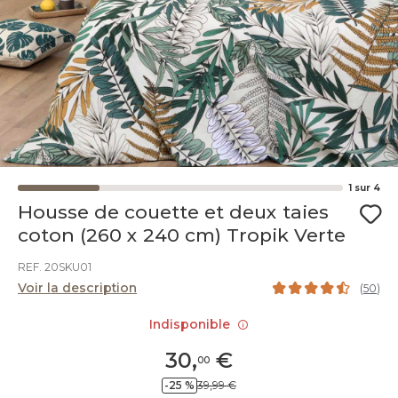
1
sur
4
Housse de couette et deux taies
coton (260 x 240 cm) Tropik Verte
REF. 20SKU01
Voir la description
(
50
)
Indisponible
30
,
€
00
-25 %
39,99 €