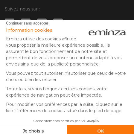
Suivez-nous sur :
© Copyright 2025 Eminza | Tous droits réservés |
FRA
ESPAÑA
ITALIE
DEUTSCHLAND
* Vous disposez de 30 jours (à compter de la réception ou du
retrait de votre colis) pour effectuer un retour de produits et
NEDERLAND
vous faire rembourser. Hors colis volumineux
SUISSE
** Expédition le jour même pour toute commande passée avant
DANMARK
14 h (jours ouvrés - hors livraison éco)