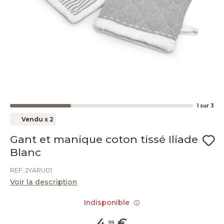
1
sur
3
Vendu x 2
Gant et manique coton tissé Iliade
Blanc
REF. 2YARU01
Voir la description
Indisponible
4
,
€
99