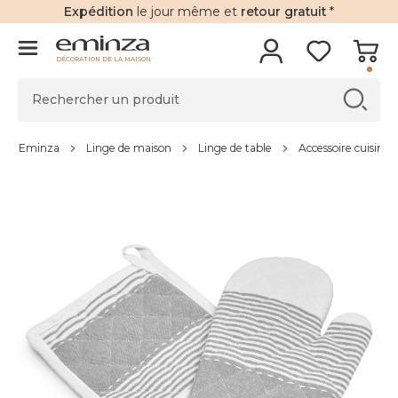
Expédition
le jour même et
retour gratuit
*
DÉCORATION DE LA MAISON
Eminza
Linge de maison
Linge de table
Accessoire cuisine