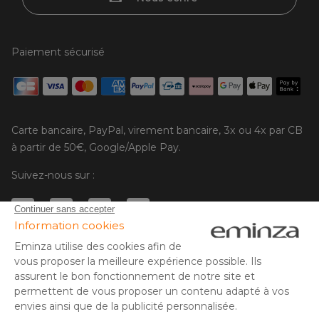
Paiement sécurisé
Carte bancaire, PayPal, virement bancaire, 3x ou 4x par CB
à partir de 50€, Google/Apple Pay.
Suivez-nous sur :
© Copyright 2025 Eminza | Tous droits réservés |
FRA
ESPAÑA
ITALIE
DEUTSCHLAND
* Vous disposez de 30 jours (à compter de la réception ou du