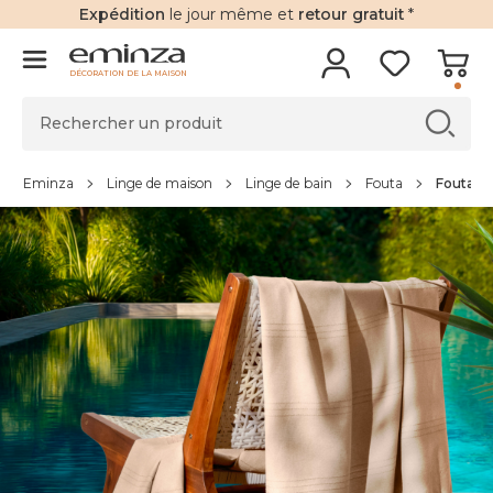
Expédition
le jour même et
retour gratuit
*
DÉCORATION DE LA MAISON
Eminza
Linge de maison
Linge de bain
Fouta
Fouta co