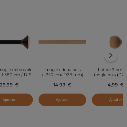
tringle extensible
Tringle rideau bois
Lot de 2 embo
- L380 cm / D19
(L250 cm/ D28 mm)
tringle bois (D
Coni Cuivre et
Nils Beige Vernis
Nils boule Beige 
29,99
€
14,99
€
4,99
€
Noir
Ajouter
Ajouter
Ajouter