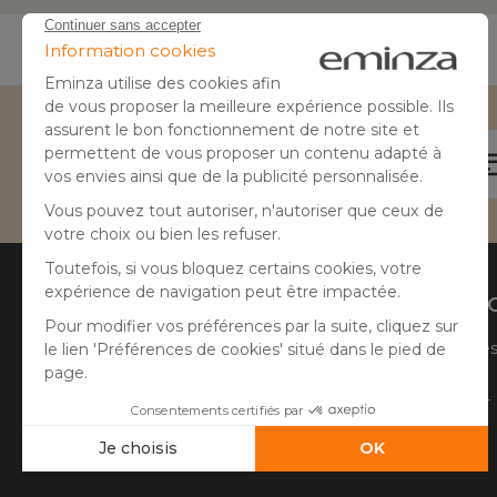
Besoin d'aide ?
04 50 65 10 12
Aide
A prop
Suivre ma commande
Qui sommes
Faire un retour
Côté Atelier
Questions fréquentes