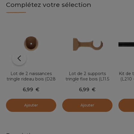
Complétez votre sélection
Lot de 2 naissances
Lot de 2 supports
Kit de 
tringle rideau bois (D28
tringle fixe bois (L11.5
(L210 
mm) Nils Beige Vernis
cm/ D28 mm) Nils
mm) 
6,99
€
6,99
€
gouttière Beige Vernis
Ajouter
Ajouter