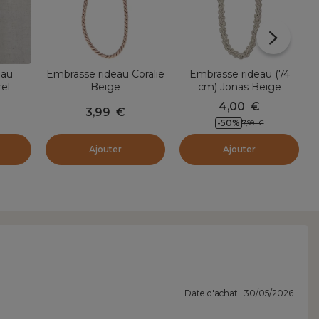
eau
Embrasse rideau Coralie
Embrasse rideau (74
el
Beige
cm) Jonas Beige
4,00
€
3,99
€
-50
%
7,99
€
Ajouter
Ajouter
Date d'achat : 30/05/2026