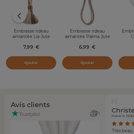
Embrasse rideau
Embrasse rideau
Embra
aimantée Lia Jute
aimantée Palma Jute
C
Beige
Beige et écru
7,99
€
6,99
€
Ajouter
Ajouter
Avis clients
Christ
1
Publié le 13/06
Très beau