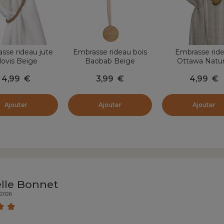
sse rideau jute
Embrasse rideau bois
Embrasse rid
lovis Beige
Baobab Beige
Ottawa Natur
4,99
€
3,99
€
4,99
€
Ajouter
Ajouter
Ajouter
elle Bonnet
/2026