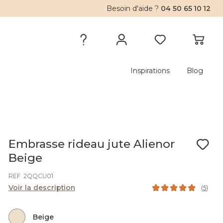
Besoin d'aide ?
04 50 65 10 12
Inspirations
Blog
Embrasse rideau jute Alienor
Beige
REF. 2QQCU01
Voir la description
(
5
)
Beige