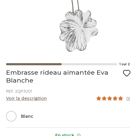
1
sur
2
Embrasse rideau aimantée Eva
Blanche
REF. 2QPJU01
Voir la description
(
1
)
Blanc
En stock