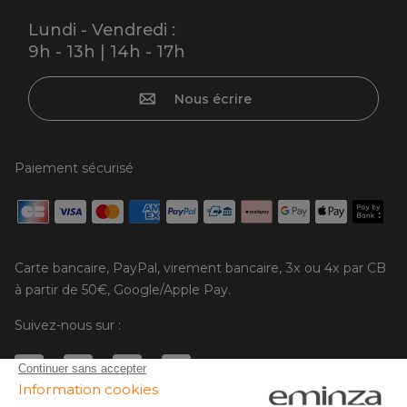
Lundi - Vendredi :
9h - 13h | 14h - 17h
Nous écrire
Paiement sécurisé
Carte bancaire, PayPal, virement bancaire, 3x ou 4x par CB
à partir de 50€, Google/Apple Pay.
Suivez-nous sur :