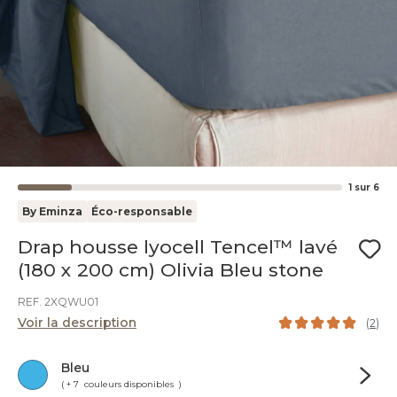
1
sur
6
By Eminza
Éco-responsable
Drap housse lyocell Tencel™ lavé
(180 x 200 cm) Olivia Bleu stone
REF. 2XQWU01
Voir la description
(
2
)
Bleu
( + 7 couleurs disponibles )