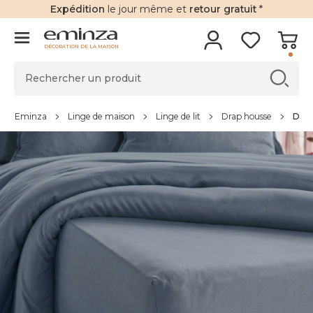
Expédition
le jour même et
retour gratuit
*
DÉCORATION DE LA MAISON
Eminza
Linge de maison
Linge de lit
Drap housse
Drap