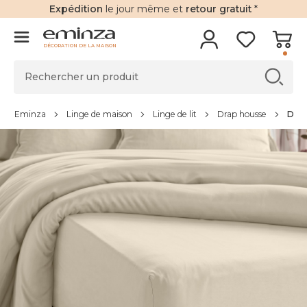
Expédition
le jour même et
retour gratuit
*
DÉCORATION DE LA MAISON
Eminza
Linge de maison
Linge de lit
Drap housse
Drap