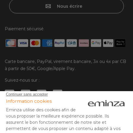
Nous écrire
Paiement sécurisé
Carte bancaire, PayPal, virement bancaire, 3x ou 4x par CB
à partir de 50€, Google/Apple Pay.
Suivez-nous sur :
© Copyright 2025 Eminza | Tous droits réservés |
FRA
ESPAÑA
ITALIE