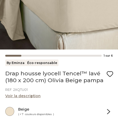
1
sur
6
By Eminza
Éco-responsable
Drap housse lyocell Tencel™ lavé
(180 x 200 cm) Olivia Beige pampa
REF. 2XQTU01
Voir la description
Beige
( + 7 couleurs disponibles )