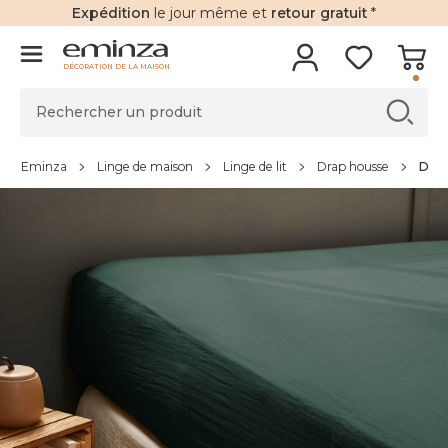
Expédition
le jour même et
retour gratuit
*
DÉCORATION DE LA MAISON
Eminza
Linge de maison
Linge de lit
Drap housse
Drap