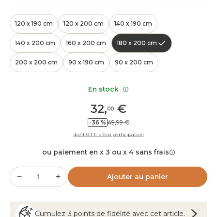
120 x 190 cm
120 x 200 cm
140 x 190 cm
140 x 200 cm
160 x 200 cm
180 x 200 cm
200 x 200 cm
90 x 190 cm
90 x 200 cm
En stock
32
,
€
00
-36 %
49,99 €
dont 0.1 € d’éco participation
ou paiement en x 3 ou x 4 sans frais
Ajouter au panier
Cumulez
3
points
de fidélité avec cet article.