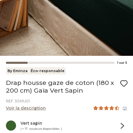
1
sur
5
By Eminza
Éco-responsable
Drap housse gaze de coton (180 x
200 cm) Gaïa Vert Sapin
REF. 30X1U01
Voir la description
(
2
)
Vert sapin
( + 17 couleurs disponibles )