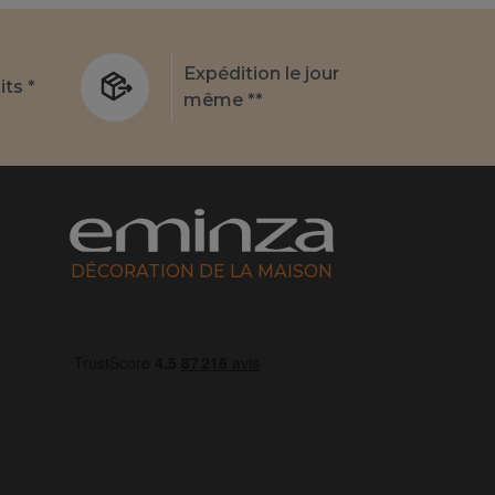
Expédition le jour
its *
même **
DÉCORATION DE LA MAISON