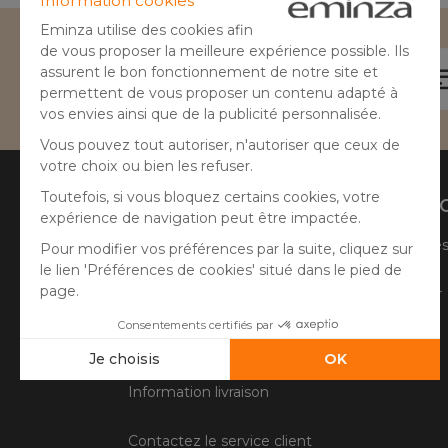
Besoin d'aide ?
04 50 65 10 12
Aide
A prop
Suivre ma commande
Qui sommes
Faire un retour
Côté Atelier
Questions fréquentes
Information livraison
Contactez le service client