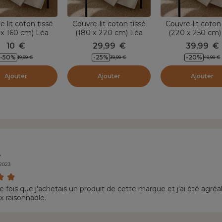
e lit coton tissé
Couvre-lit coton tissé
Couvre-lit coton
 x 160 cm) Léa
(180 x 220 cm) Léa
(220 x 250 cm)
eige pampa
Beige pampa
Beige pamp
10
€
29,99
€
39,99
€
-
50
%
-
25
%
-
20
%
19,99
€
39,99
€
49,99
€
Ajouter
Ajouter
Ajouter
e
/2023
ère fois que j'achetais un produit de cette marque et j'ai été agr
x raisonnable.