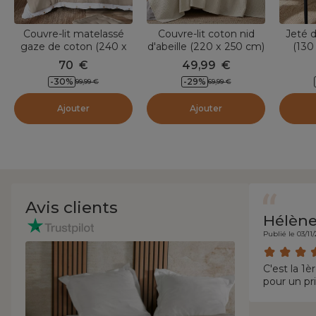
Couvre-lit matelassé
Couvre-lit coton nid
Jeté d
gaze de coton (240 x
d'abeille (220 x 250 cm)
(130
220 cm) Gaïa Beige
Maya Beige pampa
B
70
€
49,99
€
pampa
-
30
%
-
29
%
99,99
€
69,99
€
Ajouter
Ajouter
Avis clients
Hélèn
Publié le 03/11
C'est la 1
pour un pri