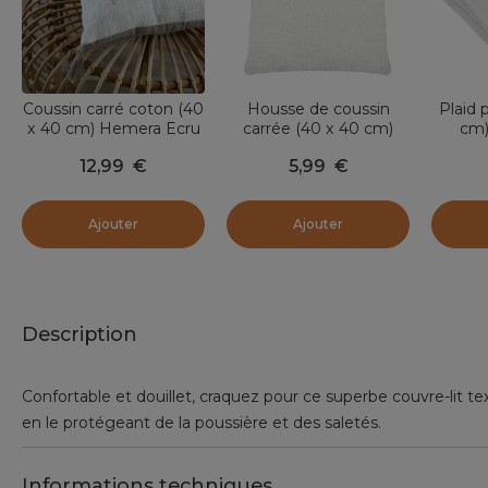
Coussin carré coton (40
Housse de coussin
Plaid p
x 40 cm) Hemera Ecru
carrée (40 x 40 cm)
cm)
Montréal Ecru
12,99
€
5,99
€
Ajouter
Ajouter
Description
Confortable et douillet, craquez pour ce superbe couvre-lit tex
en le protégeant de la poussière et des saletés.
Informations techniques