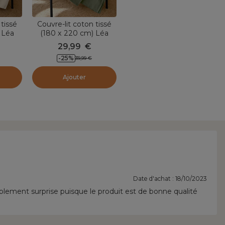
 tissé
Couvre-lit coton tissé
 Léa
(180 x 220 cm) Léa
a
Vert romarin
29,99
€
-
25
%
39,99
€
Ajouter
Date d'achat : 18/10/2023
éablement surprise puisque le produit est de bonne qualité