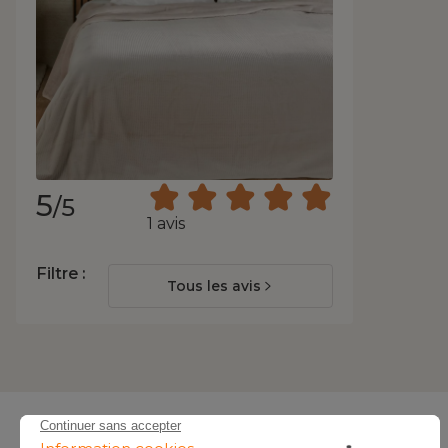
5
/5
1 avis
Filtre :
Tous les avis