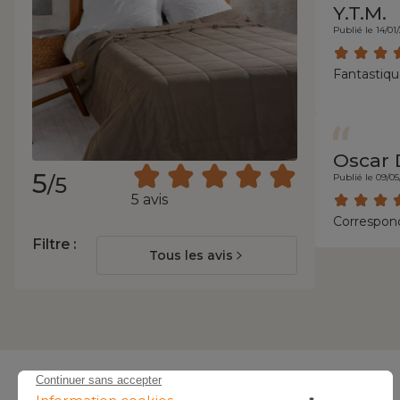
Y.T.M.
Publié le 14/01
Fantastiqu
Oscar 
5
Publié le 09/05
/5
5 avis
Correspond
Filtre :
Tous les avis