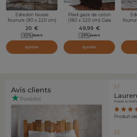
Edredon fausse
Plaid gaze de coton
Ed
fourrure (90 x 220 cm)
(180 x 220 cm) Gaïa
fourru
Finn Taupe
Brun
To
20
€
49,99
€
-
50
%
-
29
%
39,99
€
69,99
€
Ajouter
Ajouter
Avis clients
Laure
Publié le 24/01
Produit ide