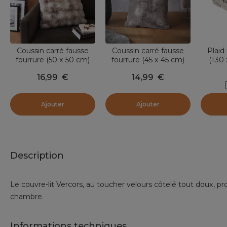
Coussin carré fausse
Coussin carré fausse
Plaid
fourrure (50 x 50 cm)
fourrure (45 x 45 cm)
(130 
Toronto Taupe
Finn Taupe
16,99
€
14,99
€
Ajouter
Ajouter
Description
Le couvre-lit Vercors, au toucher velours côtelé tout doux, pro
chambre.
Informations techniques