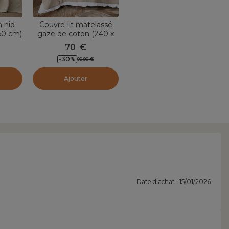
n nid
Couvre-lit matelassé
250 cm)
gaze de coton (240 x
ampa
220 cm) Gaïa Beige
70
€
pampa
-
30
%
99,99
€
Ajouter
Date d'achat : 15/01/2026