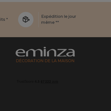
Expédition le jour
its *
même **
DÉCORATION DE LA MAISON