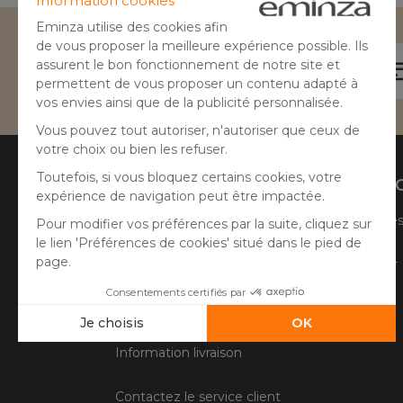
Besoin d'aide ?
04 50 65 10 12
Aide
A prop
Suivre ma commande
Qui sommes
Faire un retour
Côté Atelier
Questions fréquentes
Information livraison
Contactez le service client