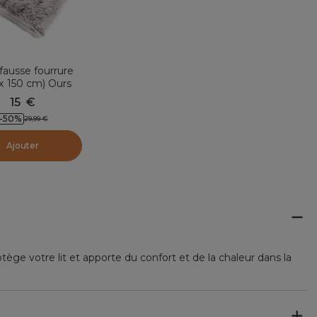
 fausse fourrure
x 150 cm) Ours
Taupe
15
€
-
50
%
29,99
€
Ajouter
tège votre lit et apporte du confort et de la chaleur dans la