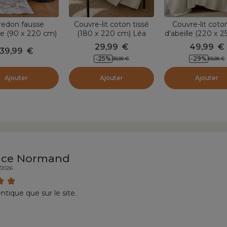
redon fausse
Couvre-lit coton tissé
Couvre-lit coto
re (90 x 220 cm)
(180 x 220 cm) Léa
d'abeille (220 x 
ronto Taupe
Beige pampa
Maya Beige p
29,99
€
49,99
€
39,99
€
-
25
%
-
29
%
39,99
€
69,99
€
Ajouter
Ajouter
Ajouter
nce Normand
/2026
ntique que sur le site.