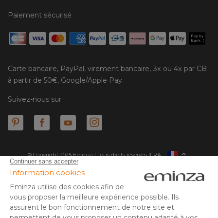
Paiement sécurisé
Carte bancaire, PayPal, virement bancaire, 3x ou 4x par CB
à partir de 50€, Google/Apple Pay.
Suivez-nous sur :
© Copyright 2025 Eminza | Tous droits réservés |
FRA
ESPAÑA
ITALIE
DEUTSCHLAND
* Vous disposez de 30 jours (à compter de la réception ou du
retrait de votre colis) pour effectuer un retour de produits et
NEDERLAND
vous faire rembourser. Hors colis volumineux
SUISSE