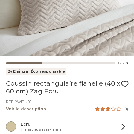
1
sur
3
By Eminza
Éco-responsable
Coussin rectangulaire flanelle (40 x
60 cm) Zag Ecru
REF. 2WE1U01
Voir la description
(
1
)
Ecru
( + 3 couleurs disponibles )