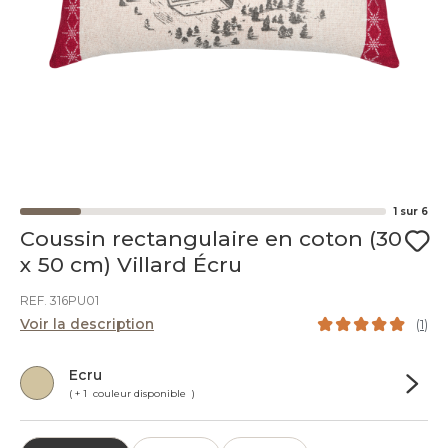
1
sur
6
Coussin rectangulaire en coton (30
x 50 cm) Villard Écru
REF. 316PU01
Voir la description
(
1
)
Ecru
( + 1 couleur disponible )