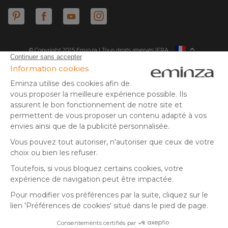
© Copyright 2025 Eminza | Tous droits réservés |
FRA
ESPAÑA
ITALIE
DEUTSCHLAND
* Vous disposez de 30 jours (à compter de la réception ou du
retrait de votre colis) pour effectuer un retour de produits et
NEDERLAND
vous faire rembourser. Hors colis volumineux
SUISSE
** Expédition le jour même pour toute commande passée avant
DANMARK
14 h (jours ouvrés - hors livraison éco)