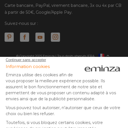
Carte bancaire, PayPal, virement bancaire, 3x ou 4x par CB
à partir de 50€, Google/Apple Pay.
Suivez-nous sur :
© Copyright 2025 Eminza | Tous droits réservés |
FRA
ESPAÑA
ITALIE
DEUTSCHLAND
* Vous disposez de 30 jours (à compter de la réception ou du
retrait de votre colis) pour effectuer un retour de produits et
NEDERLAND
vous faire rembourser. Hors colis volumineux
SUISSE
** Expédition le jour même pour toute commande passée avant
DANMARK
14 h (jours ouvrés - hors livraison éco)