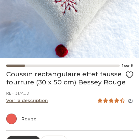
1
sur
6
Coussin rectangulaire effet fausse
fourrure (30 x 50 cm) Bessey Rouge
REF. 317AU01
Voir la description
(
3
)
Rouge