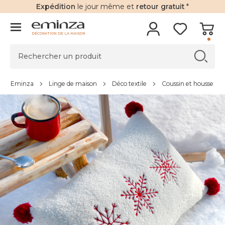
Expédition
le jour même et
retour gratuit
*
DÉCORATION DE LA MAISON
Eminza
Linge de maison
Déco textile
Coussin et housse