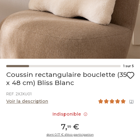
1
sur
5
Coussin rectangulaire bouclette (35
x 48 cm) Bliss Blanc
REF. 2XJXU01
Voir la description
(
2
)
Indisponible
7
,
€
99
dont 0.17 € d’éco participation