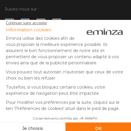
Suivez-nous sur :
© Copyright 2025 Eminza | Tous droits réservés |
FRA
ESPAÑA
ITALIE
DEUTSCHLAND
* Vous disposez de 30 jours (à compter de la réception ou du
retrait de votre colis) pour effectuer un retour de produits et
NEDERLAND
vous faire rembourser. Hors colis volumineux
SUISSE
** Expédition le jour même pour toute commande passée avant
DANMARK
14 h (jours ouvrés - hors livraison éco)