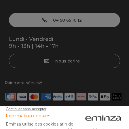
04 50 65 10 12
Lundi - Vendredi :
9h - 13h | 14h - 17h
Nous écrire
Paiement sécurisé
Carte bancaire, PayPal, virement bancaire, 3x ou 4x par CB
à partir de 50€, Google/Apple Pay.