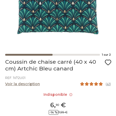
1
sur
2
Coussin de chaise carré (40 x 40
cm) Artchic Bleu canard
REF. 1V72U01
Voir la description
(
41
)
Indisponible
6
,
€
90
-14 %
7,99 €