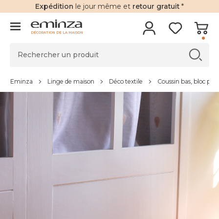
Expédition
le jour même et
retour gratuit
*
DÉCORATION DE LA MAISON
Eminza
Linge de maison
Déco textile
Coussin bas, bloc por