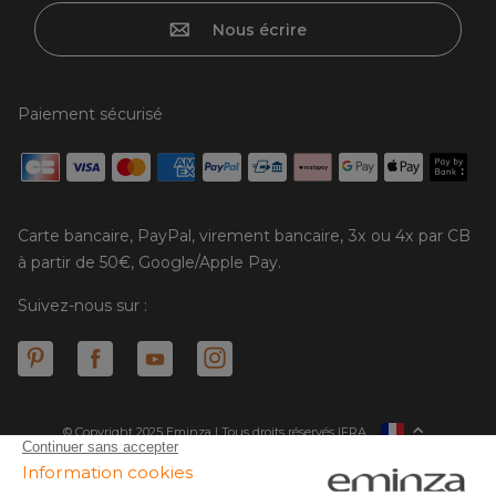
Nous écrire
Paiement sécurisé
Carte bancaire, PayPal, virement bancaire, 3x ou 4x par CB
à partir de 50€, Google/Apple Pay.
Suivez-nous sur :
© Copyright 2025 Eminza | Tous droits réservés |
FRA
ESPAÑA
ITALIE