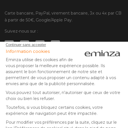
Carte bancaire, PayPal, virement bancaire, 3x ou 4x par CB
à partir de 50€, Google/Apple Pay.
Suivez-nous sur :
© Copyright 2025 Eminza | Tous droits réservés |
FRA
ESPAÑA
ITALIE
DEUTSCHLAND
* Vous disposez de 30 jours (à compter de la réception ou du
retrait de votre colis) pour effectuer un retour de produits et
NEDERLAND
vous faire rembourser. Hors colis volumineux
SUISSE
** Expédition le jour même pour toute commande passée avant
DANMARK
14 h (jours ouvrés - hors livraison éco)