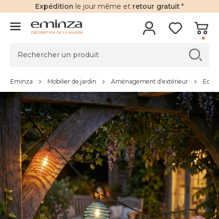
Expédition
le jour même et
retour gratuit
*
DÉCORATION DE LA MAISON
Eminza
Mobilier de jardin
Aménagement d'extérieur
Eclai