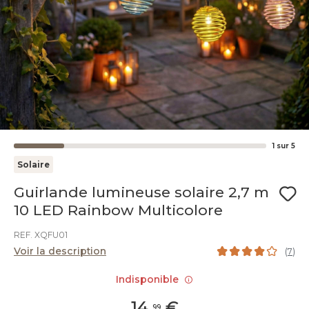
1
sur
5
Solaire
Guirlande lumineuse solaire 2,7 m
10 LED Rainbow Multicolore
REF. XQFU01
Voir la description
(
7
)
Indisponible
14
,
€
99