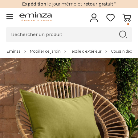
Expédition
le jour même et
retour gratuit
*
DÉCORATION DE LA MAISON
Eminza
Mobilier de jardin
Textile d'extérieur
Coussin déco d