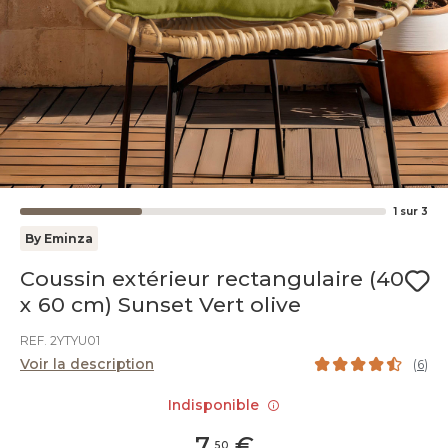
1
sur
3
By Eminza
Coussin extérieur rectangulaire (40
x 60 cm) Sunset Vert olive
REF. 2YTYU01
Voir la description
(
6
)
Indisponible
7
,
€
50