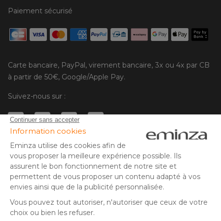
Paiement sécurisé
Carte bancaire, PayPal, virement bancaire, 3x ou 4x par CB
à partir de 50€, Google/Apple Pay.
Suivez-nous sur :
© Copyright 2025 Eminza | Tous droits réservés |
FRA
ESPAÑA
ITALIE
DEUTSCHLAND
* Vous disposez de 30 jours (à compter de la réception ou du
retrait de votre colis) pour effectuer un retour de produits et
NEDERLAND
vous faire rembourser. Hors colis volumineux
SUISSE