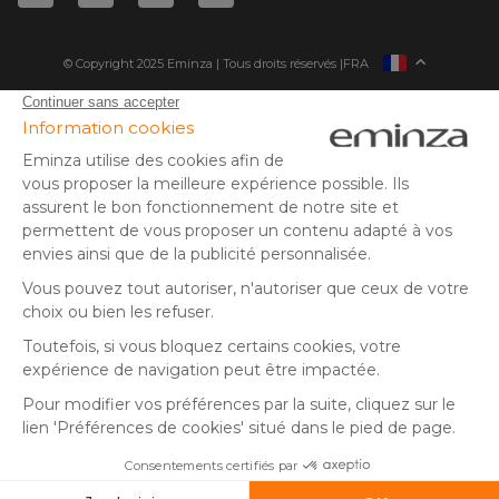
© Copyright 2025 Eminza | Tous droits réservés |
FRA
ESPAÑA
ITALIE
DEUTSCHLAND
* Vous disposez de 30 jours (à compter de la réception ou du
retrait de votre colis) pour effectuer un retour de produits et
NEDERLAND
vous faire rembourser. Hors colis volumineux
SUISSE
** Expédition le jour même pour toute commande passée avant
DANMARK
14 h (jours ouvrés - hors livraison éco)
(1) Remise de 10€ à partir de 80€ d'achat, hors frais de port. Offre
valable du 02/08/2026 au 06/08/2026 inclus, en saisissant le
code SUMMER26 lors de la commande. Offre non sécable, non
remboursable, non cumulable avec un autre code promotionnel
ou remise fidélité, et non valable sur les cartes cadeaux.