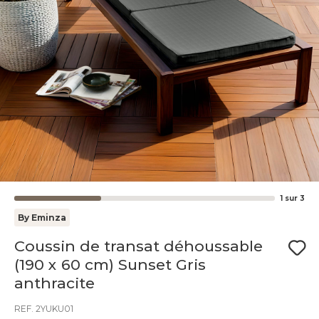
1
sur
3
By Eminza
Coussin de transat déhoussable
(190 x 60 cm) Sunset Gris
anthracite
REF. 2YUKU01