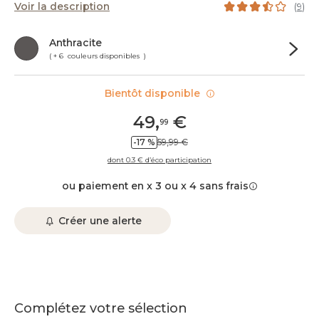
Voir la description
(
9
)
Anthracite
( + 6 couleurs disponibles )
Bientôt disponible
49
,
€
99
-17 %
59,99 €
dont 0.3 € d’éco participation
ou paiement en x 3 ou x 4 sans frais
Créer une alerte
Complétez votre sélection