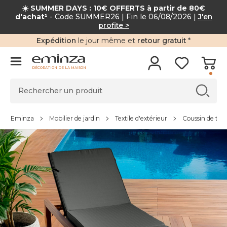
☀️ SUMMER DAYS : 10€ OFFERTS à partir de 80€
d'achat¹
- Code SUMMER26 | Fin le 06/08/2026 |
J'en
profite >
Expédition
le jour même et
retour gratuit
*
DÉCORATION DE LA MAISON
Eminza
Mobilier de jardin
Textile d'extérieur
Coussin de tra