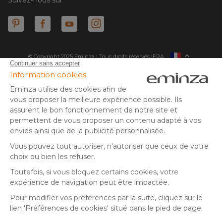
© Copyright 2025 Eminza | Tous droits réservés |
FRA
ESPAÑA
ITALIE
DEUTSCHLAND
* Vous disposez de 30 jours (à compter de la réception ou du
retrait de votre colis) pour effectuer un retour de produits et
NEDERLAND
vous faire rembourser. Hors colis volumineux
SUISSE
** Expédition le jour même pour toute commande passée avant
DANMARK
14 h (jours ouvrés - hors livraison éco)