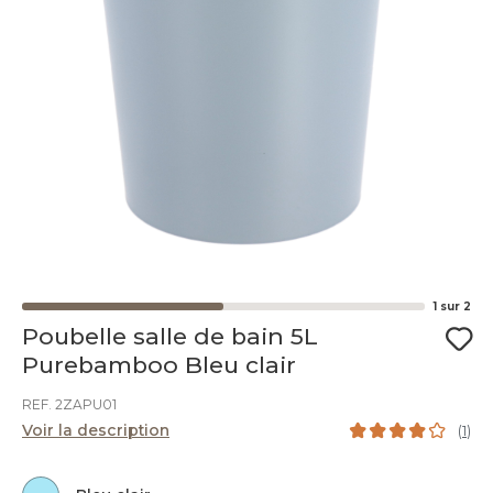
1
sur
2
Poubelle salle de bain 5L
Purebamboo Bleu clair
REF. 2ZAPU01
Voir la description
(
1
)