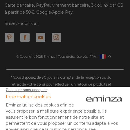
Carte bancaire, PayPal, virement bancaire, 3x ou 4x par CB
à partir de 50€, Google/Apple Pay.
Suivez-nous sur :
© Copyright 2025 Eminza | Tous droits réservés |
FRA
ESPAÑA
ITALIE
DEUTSCHLAND
* Vous disposez de 30 jours (à compter de la réception ou du
retrait de votre colis) pour effectuer un retour de produits et
NEDERLAND
vous faire rembourser. Hors colis volumineux
SUISSE
** Expédition le jour même pour toute commande passée avant
DANMARK
14 h (jours ouvrés - hors livraison éco)
(1) Remise de 10€ à partir de 80€ d'achat, hors frais de port. Offre
valable du 02/08/2026 au 06/08/2026 inclus, en saisissant le
code SUMMER26 lors de la commande. Offre non sécable, non
remboursable, non cumulable avec un autre code promotionnel