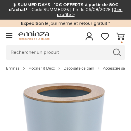
☀️ SUMMER DAYS : 10€ OFFERTS à partir de 80€
d'achat¹
- Code SUMMER26 | Fin le 06/08/2026 |
J'en
profite >
Expédition
le jour même et
retour gratuit
*
DÉCORATION DE LA MAISON
Eminza
Mobilier & Déco
Déco salle de bain
Accessoire salle 