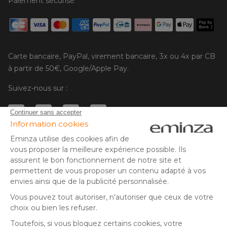
Paiement sécurisé
Carte bancaire, PayPal, virement bancaire, 3x ou 4x par CB
à partir de 50€, Google/Apple Pay.
Suivez-nous sur :
© Copyright 2025 Eminza | Tous droits réservés |
FRA
ESPAÑA
ITALIE
DEUTSCHLAND
* Vous disposez de 30 jours (à compter de la réception ou du
retrait de votre colis) pour effectuer un retour de produits et
NEDERLAND
vous faire rembourser. Hors colis volumineux
SUISSE
** Expédition le jour même pour toute commande passée avant
DANMARK