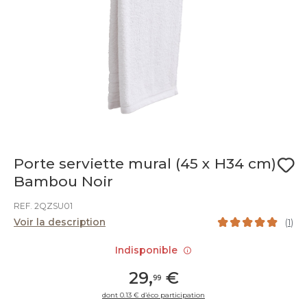
Porte serviette mural (45 x H34 cm)
Bambou Noir
REF. 2QZSU01
Voir la description
(
1
)
Indisponible
29
,
€
99
dont 0.13 € d’éco participation