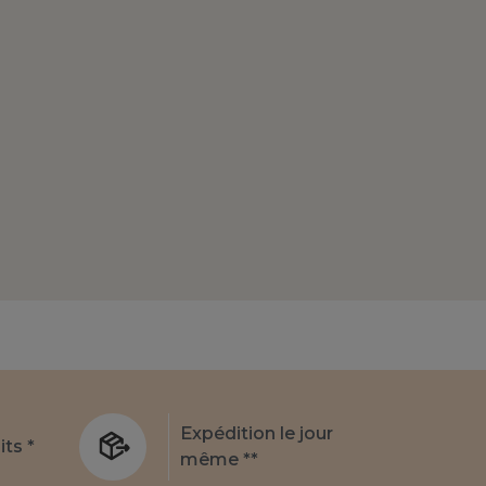
Expédition le jour
its *
même **