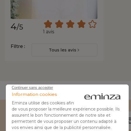
4
/5
1 avis
Filtre :
Tous les avis
Besoin d'aide ?
04 50 65 10 12