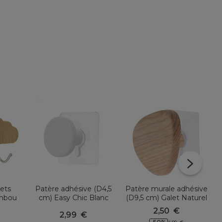
hets
Patère adhésive (D4,5
Patère murale adhésive
ambou
cm) Easy Chic Blanc
(D9,5 cm) Galet Naturel
ge
2,50
€
2,99
€