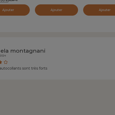
-50
%
12,99
€
Ajouter
Ajouter
Ajouter
ela montagnani
/2024
 autocollants sont très forts