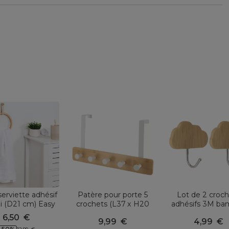
serviette adhésif
Patère pour porte 5
Lot de 2 croc
i (D21 cm) Easy
crochets (L37 x H20
adhésifs 3M b
Chic Beige
cm) Bambou Blanc
(H6 cm) Nua
6,50
€
9,99
€
4,99
€