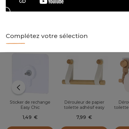
Complétez votre sélection
Sticker de rechange
Dérouleur de papier
Dérou
Easy Chic
toilette adhésif easy
toilett
Chic simili cuir Blanc
et l
1,49
€
7,99
€