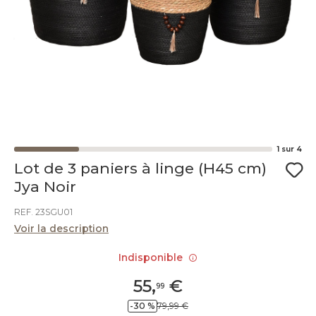
1
sur
4
Lot de 3 paniers à linge (H45 cm)
Jya Noir
REF. 23SGU01
Voir la description
Indisponible
55
,
€
99
-30 %
79,99 €