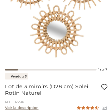
1
sur
7
Vendu x 3
Lot de 3 miroirs (D28 cm) Soleil
Rotin Naturel
REF. 1HZ2U01
Voir la description
(
47
)