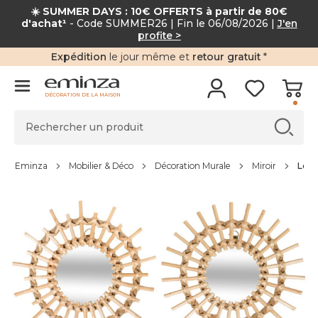
☀️ SUMMER DAYS : 10€ OFFERTS à partir de 80€
d'achat¹
- Code SUMMER26 | Fin le 06/08/2026 |
J'en
profite >
Expédition
le jour même et
retour gratuit
*
DÉCORATION DE LA MAISON
Eminza
Mobilier & Déco
Décoration Murale
Miroir
Lot 