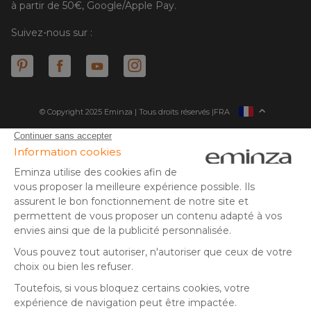
à partir de 50€, Google/Apple Pay.
Suivez-nous sur :
© Copyright 2025 Eminza | Tous droits réservés |
FRA
ESPAÑA
ITALIE
DEUTSCHLAND
* Vous disposez de 30 jours (à compter de la réception ou du
retrait de votre colis) pour effectuer un retour de produits et
NEDERLAND
vous faire rembourser. Hors colis volumineux
SUISSE
** Expédition le jour même pour toute commande passée avant
DANMARK
14 h (jours ouvrés - hors livraison éco)
(1) Remise de 10€ à partir de 80€ d'achat, hors frais de port. Offre
valable du 02/08/2026 au 06/08/2026 inclus, en saisissant le
code SUMMER26 lors de la commande. Offre non sécable, non
remboursable, non cumulable avec un autre code promotionnel
ou remise fidélité, et non valable sur les cartes cadeaux.