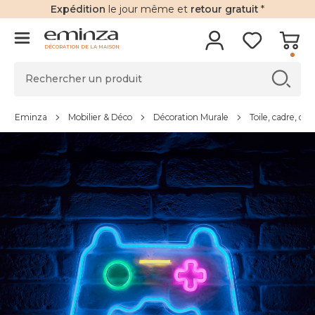
Expédition
le jour même et
retour gratuit
*
DÉCORATION DE LA MAISON
Eminza
Mobilier & Déco
Décoration Murale
Toile, cadre, dé