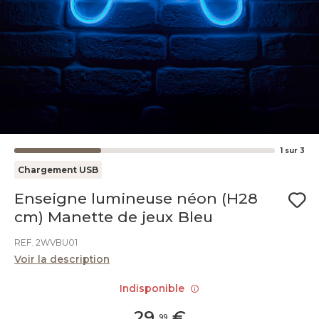
1
sur
3
Chargement USB
Enseigne lumineuse néon (H28
cm) Manette de jeux Bleu
REF. 2WVBU01
Voir la description
Indisponible
29
,
€
99