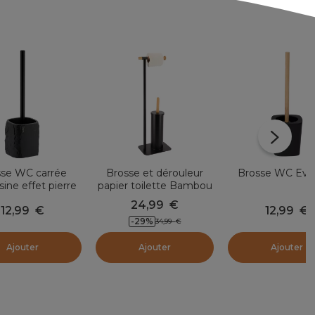
sse WC carrée
Brosse et dérouleur
Brosse WC Evy 
sine effet pierre
papier toilette Bambou
Paola Noir
Noir
24,99
€
12,99
€
12,99
€
-29
%
34,99
€
Ajouter
Ajouter
Ajouter