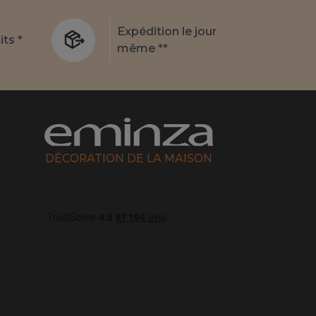
Expédition le jour
its *
même **
DÉCORATION DE LA MAISON