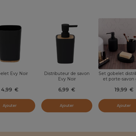
elet Evy Noir
Distributeur de savon
Set gobelet distr
Evy Noir
et porte-savon 
Timeless No
4,99
€
6,99
€
19,99
€
Ajouter
Ajouter
Ajouter