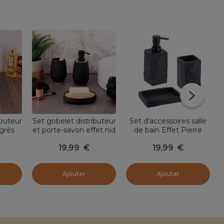
ibuteur
Set gobelet distributeur
Set d'accessoires salle
S
grès
et porte-savon effet nid
de bain Effet Pierre
ir
d'abeille Bania Noir
Noir
19,99
€
19,99
€
Ajouter
Ajouter