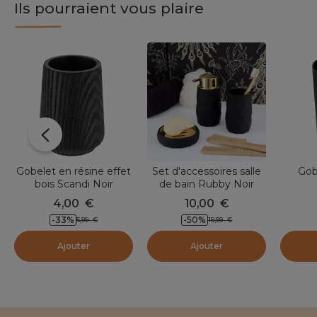
Ils pourraient vous plaire
Gobelet en résine effet
Set d'accessoires salle
Gob
bois Scandi Noir
de bain Rubby Noir
4,00
€
10,00
€
-33
%
-50
%
5,99
€
19,99
€
Ajouter
Ajouter