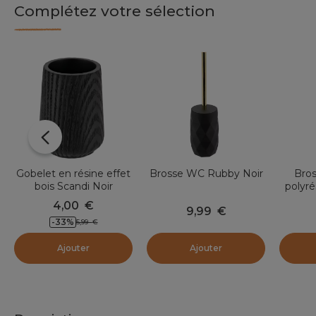
Complétez votre sélection
Gobelet en résine effet
Brosse WC Rubby Noir
Bro
bois Scandi Noir
polyré
4,00
€
9,99
€
-33
%
5,99
€
Ajouter
Ajouter