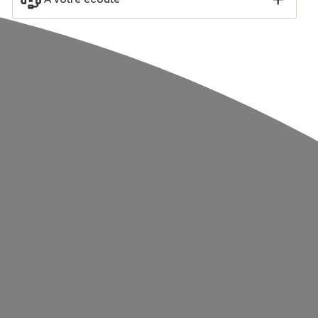
Noir
Porte-papier toilettes
Brosse WC bambou et
et brosse WC Métal
abs nid d'abeille Bania
Noir
Noir
24,99
€
12,99
€
-17
%
29,99
€
Ajouter
Ajouter