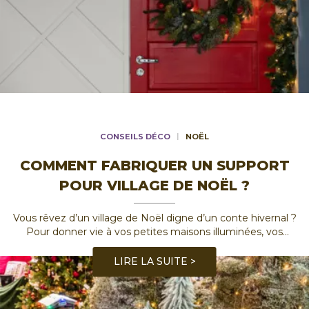
CONSEILS DÉCO
NOËL
COMMENT FABRIQUER UN SUPPORT
POUR VILLAGE DE NOËL ?
Vous rêvez d’un village de Noël digne d’un conte hivernal ?
Pour donner vie à vos petites maisons illuminées, vos
personnages miniatures et vos sapins enneigés, rien de tel
qu’un support bien pensé. Dans ce guide complet,
...
LIRE LA SUITE >