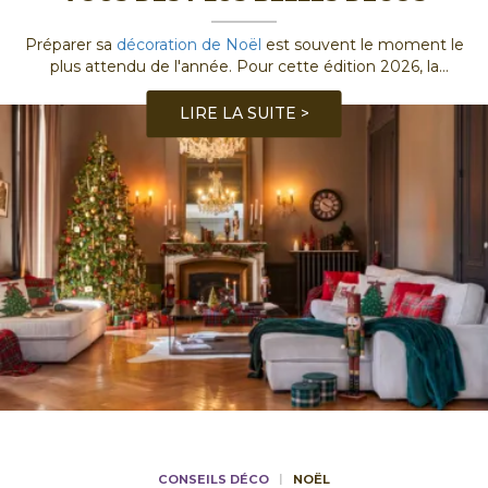
Préparer sa
décoration de Noël
est souvent le moment le
plus attendu de l'année. Pour cette édition 2026, la
tendance est au réconfort, à la
...
LIRE LA SUITE >
CONSEILS DÉCO
NOËL