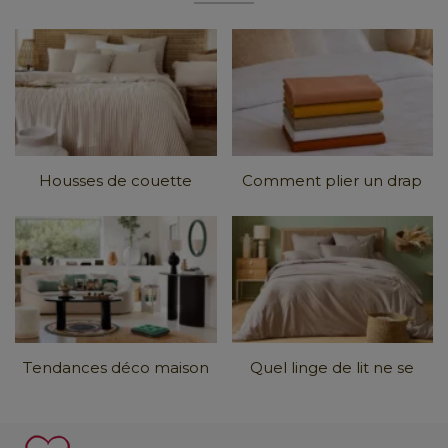
Housses de couette
Comment plier un drap
tendance 2026 : Matières,
housse ? Tous nos
couleurs et
...
conseils en images
Tendances déco maison
Quel linge de lit ne se
2026 : comment les
froisse pas ?
intégrer chez
...