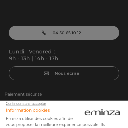
04 50 65 10 12
Lundi - Vendredi :
9h - 13h | 14h - 17h
Nous écrire
Paiement sécurisé
Carte bancaire, PayPal, virement bancaire, 3x ou 4x par CB