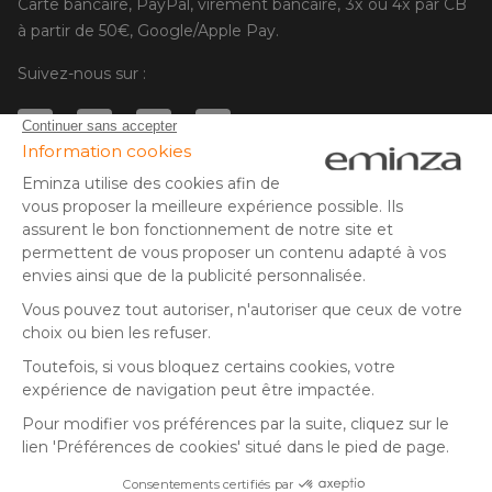
Carte bancaire, PayPal, virement bancaire, 3x ou 4x par CB
à partir de 50€, Google/Apple Pay.
Suivez-nous sur :
© Copyright 2025 Eminza | Tous droits réservés |
FRA
ESPAÑA
ITALIE
DEUTSCHLAND
* Vous disposez de 30 jours (à compter de la réception ou du
retrait de votre colis) pour effectuer un retour de produits et
NEDERLAND
vous faire rembourser. Hors colis volumineux
SUISSE
** Expédition le jour même pour toute commande passée avant
DANMARK
14 h (jours ouvrés - hors livraison éco)