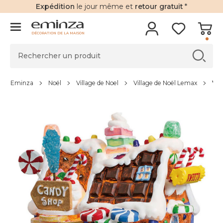
Expédition
le jour même et
retour gratuit
*
DÉCORATION DE LA MAISON
Eminza
Noël
Village de Noel
Village de Noël Lemax
Vil