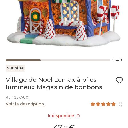
1
sur
3
Sur piles
Village de Noël Lemax à piles
lumineux Magasin de bonbons
REF. 2SKAU01
Voir la description
(
1
)
Indisponible
47
,
€
99