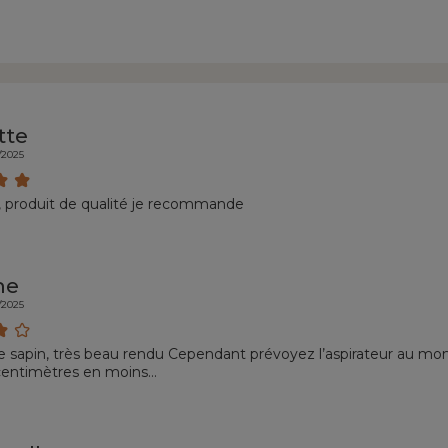
tte
/2025
e , produit de qualité je recommande
ne
/2025
 sapin, très beau rendu Cependant prévoyez l’aspirateur au mome
centimètres en moins…