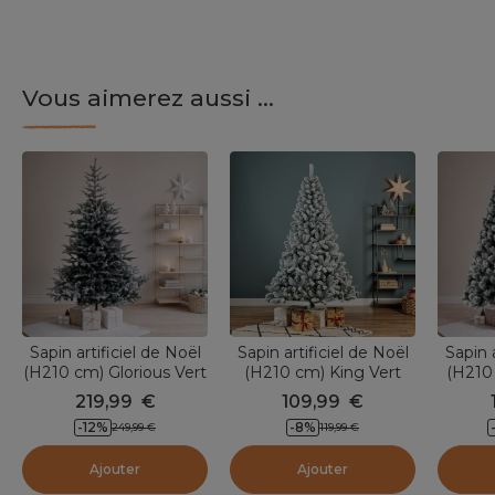
Vous aimerez aussi ...
Sapin artificiel de Noël
Sapin artificiel de Noël
Sapin a
(H210 cm) Glorious Vert
(H210 cm) King Vert
(H210
enneigé
enneigé
V
219,99
€
109,99
€
-
12
%
-
8
%
249,99
€
119,99
€
Ajouter
Ajouter