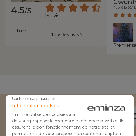
Gwenh
4.5
Publié le 02/12
/5
19 avis
Filtre :
Tous les avis
Premier sa
Besoin d'aide ?
04 50 65 10 12