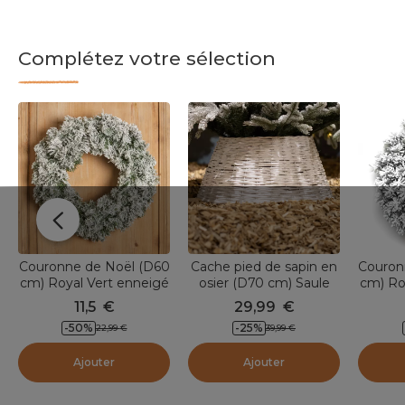
Complétez votre sélection
Couronne de Noël (D60
Cache pied de sapin en
Couron
cm) Royal Vert enneigé
osier (D70 cm) Saule
cm) Ro
tressé Blanc
11,5
€
29,99
€
-
50
%
-
25
%
22,99
€
39,99
€
Ajouter
Ajouter