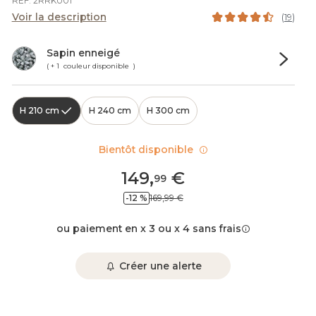
REF. 2RRKU01
Voir la description
(
19
)
Sapin enneigé
( + 1 couleur disponible )
H 210 cm
H 240 cm
H 300 cm
Bientôt disponible
149
,
€
99
-12 %
169,99 €
ou paiement en x 3 ou x 4 sans frais
Créer une alerte