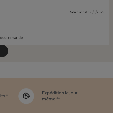
Date d'achat : 21/11/2025
 je recommande
Expédition le jour
its *
même **