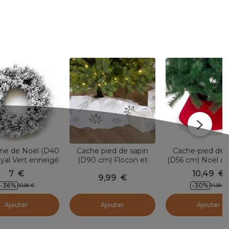
ne de Noël (D40
Cache pied de sapin
Cache-pied de 
yal Vert enneigé
(D90 cm) Flocon et
(D56 cm) Noël d
satin blanc
Rouge
7
€
10,49
€
9,99
€
-
36
%
-
30
%
10,99
€
14,99
€
Ajouter
Ajouter
Ajouter