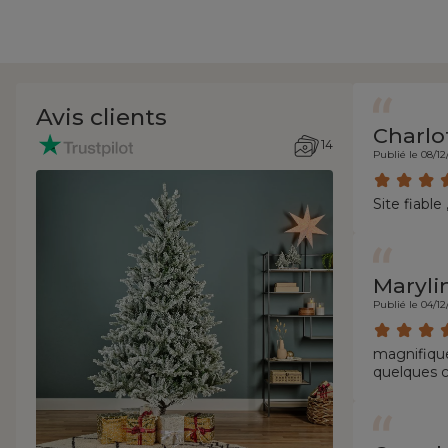
Avis clients
Charlo
14
Publié le 08/12
Site fiabl
Maryli
Publié le 04/12
magnifique
quelques 