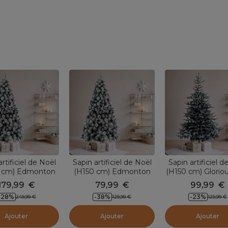
rtificiel de Noël
Sapin artificiel de Noël
Sapin artificiel d
 cm) Edmonton
(H150 cm) Edmonton
(H150 cm) Gloriou
ert enneigé
Vert enneigé
enneigé
179,99
€
79,99
€
99,99
€
-
28
%
-
38
%
-
23
%
249,99
€
129,99
€
129,99
€
Ajouter
Ajouter
Ajouter