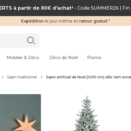
RTS à partir de 80€ d'achat¹
- Code SUMMER26 | Fin 
Expédition
le jour même et
retour gratuit
*
Mobilier & Déco
Déco de Noël
Promo
Sapin traditionnel
Sapin artificiel de Noël (H210 cm) Allix Vert enn