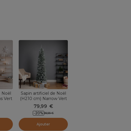
e Noël
Sapin artificiel de Noël
s Vert
(H210 cm) Narrow Vert
enneigé
79,99
€
-
20
%
99,99
€
Ajouter