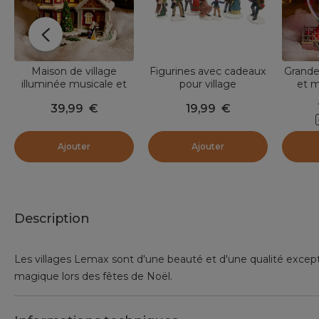
Maison de village
Figurines avec cadeaux
Grande
illuminée musicale et
pour village
et m
animée à piles (H23
39,99
€
19,99
€
cm) Camden Street
Ajouter
Ajouter
Description
Les villages Lemax sont d'une beauté et d'une qualité exce
magique lors des fêtes de Noël.