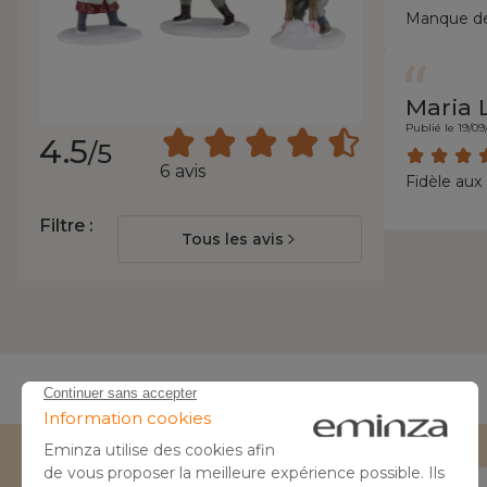
Manque de 
Maria 
Publié le 19/09
4.5
/5
6 avis
Fidèle aux
Filtre :
Tous les avis