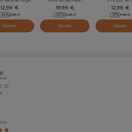
lampadaires
12,99
€
19,99
€
12,99
€
l'ancienne
-24
%
-20
%
-13
%
16,99
€
24,99
€
14,99
€
Ajouter
Ajouter
Ajouter
e
/2025
is
/2025