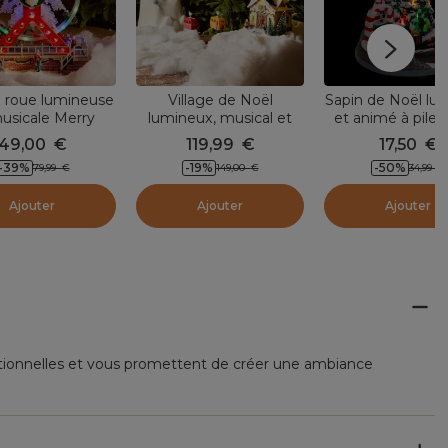
 roue lumineuse
Village de Noël
Sapin de Noël lu
usicale Merry
lumineux, musical et
et animé à piles
Christmas
animé Télépherique
cm) Arches su
49,00
€
119,99
€
17,50
€
d'orge
-39
%
-19
%
-50
%
79,99
€
149,00
€
34,99
€
Ajouter
Ajouter
Ajouter
ptionnelles et vous promettent de créer une ambiance