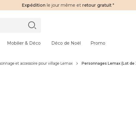
Expédition
le jour même et
retour gratuit
*
Mobilier & Déco
Déco de Noël
Promo
sonnage et accessoire pour village Lemax
Personnages Lemax (Lot de 3)