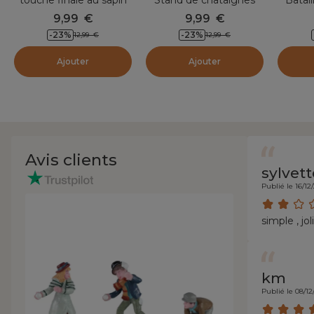
grillées
9,99
€
9,99
€
-23
%
-23
%
12,99
€
12,99
€
Ajouter
Ajouter
Avis clients
sylvett
Publié le 16/12
simple , jol
km
Publié le 08/12