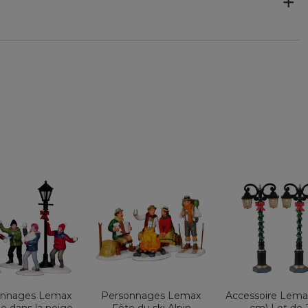
onnages Lemax
Personnages Lemax
Accessoire Lema
le dans la neige
Fête du ski Alpin
cm) Lot de 