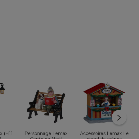
x (H11
Personnage Lemax
Accessoires Lemax Le
2
Conte de Noël
stand de crêpes