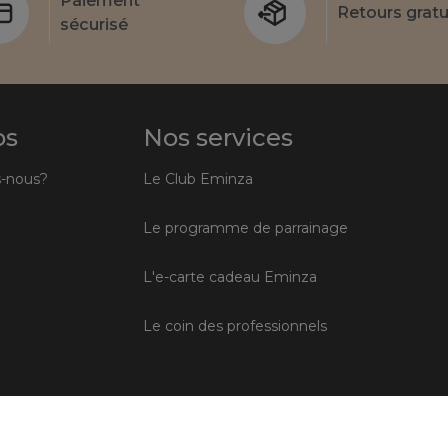
Paiement
Retours gratu
sécurisé
os
Nos services
-nous?
Le Club Eminza
Le programme de parrainage
L'e-carte cadeau Eminza
Le coin des professionnels