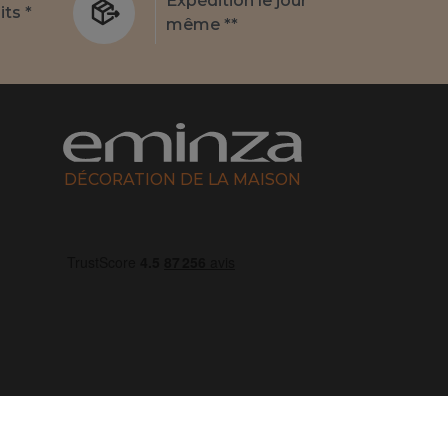
Expédition le jour
its *
même **
DÉCORATION DE LA MAISON