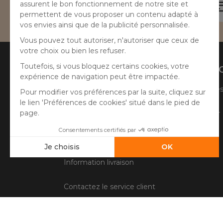
Besoin d'aide ?
04 50 65 10 12
Aide
A prop
Suivre ma commande
Qui sommes
Faire un retour
Côté Atelier
Questions fréquentes
Information livraison
Contactez le service client
Conditions générales de vente