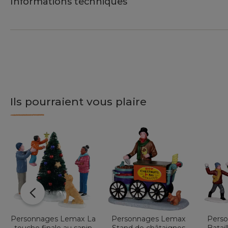
Informations techniques
Ils pourraient vous plaire
Personnages Lemax La
Personnages Lemax
Pers
touche finale au sapin
Stand de châtaignes
Batail