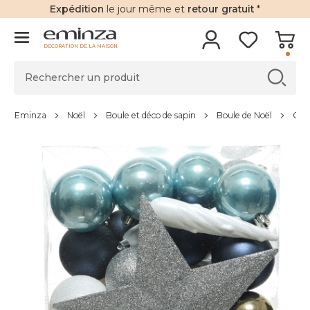
Expédition
le jour même et
retour gratuit
*
DÉCORATION DE LA MAISON
Eminza
Noël
Boule et déco de sapin
Boule de Noël
Coff