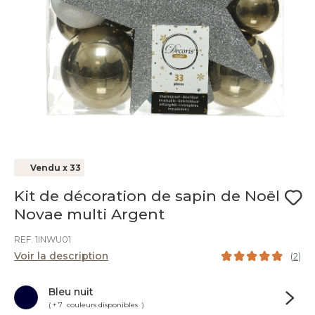
Vendu x 33
Kit de décoration de sapin de Noël
Novae multi Argent
REF. 1INWU01
Voir la description
(
2
)
Bleu nuit
( + 7 couleurs disponibles )