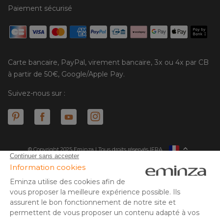
Paiement sécurisé
Carte bancaire, PayPal, virement bancaire, 3x ou 4x par CB
à partir de 50€, Google/Apple Pay.
Suivez-nous sur :
© Copyright 2025 Eminza | Tous droits réservés |
FRA
ESPAÑA
ITALIE
DEUTSCHLAND
* Vous disposez de 30 jours (à compter de la réception ou du
retrait de votre colis) pour effectuer un retour de produits et
NEDERLAND
vous faire rembourser. Hors colis volumineux
SUISSE
** Expédition le jour même pour toute commande passée avant