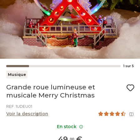
1
sur
5
Musique
Grande roue lumineuse et
musicale Merry Christmas
REF. 1UDEU01
Voir la description
(
7
)
En stock
49
,
€
00