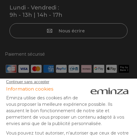
Lundi - Vendredi :
9h - 13h | 14h - 17h
Nous écrire
Paiement sécurisé
Carte bancaire, PayPal, virement bancaire, 3x ou 4x par CB
à partir de 50€, Google/Apple Pay.
Suivez-nous sur :