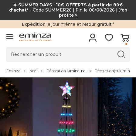
☀️ SUMMER DAYS : 10€ OFFERTS à partir de 80€
d'achat¹
- Code SUMMER26 | Fin le 06/08/2026 |
J'en
profite >
Expédition
le jour même et
retour gratuit
*
DÉCORATION DE LA MAISON
Eminza
Noël
Décoration lumineuse
Déco et objet lumineu