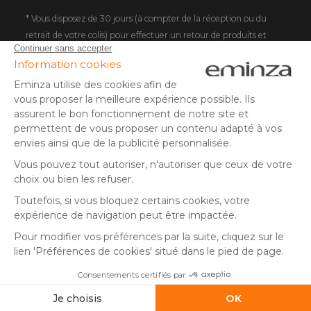
DEUTSCHLAND
* Vous disposez de 30 jours (à compter de la réception ou du
retrait de votre colis) pour effectuer un retour de produits et
NEDERLAND
vous faire rembourser. Hors colis volumineux
SUISSE
** Expédition le jour même pour toute commande passée avant
DANMARK
14 h (jours ouvrés - hors livraison éco)
(1) Remise de 10€ à partir de 80€ d'achat, hors frais de port. Offre
valable du 02/08/2026 au 06/08/2026 inclus, en saisissant le
code SUMMER26 lors de la commande. Offre non sécable, non
remboursable, non cumulable avec un autre code promotionnel
ou remise fidélité, et non valable sur les cartes cadeaux.