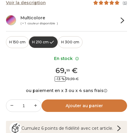
Voir la description
(
6
)
Multicolore
( + 1 couleur disponible )
H 150 cm
H 210 cm
H 300 cm
En stock
69
,
€
99
-13 %
79,99 €
ou paiement en x 3 ou x 4 sans frais
Ajouter au panier
Cumulez
6
points
de fidélité avec cet article.