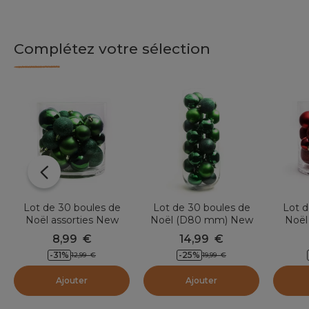
Complétez votre sélection
Lot de 30 boules de
Lot de 30 boules de
Lot d
Noël assorties New
Noël (D80 mm) New
Noël
Alpine Vert sapin
Alpine Vert sapin
A
8,99
€
14,99
€
-31
%
-25
%
12,99
€
19,99
€
Ajouter
Ajouter