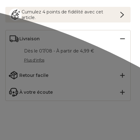
Cumulez
4
points
de fidélité avec cet
article.
Livraison
Dès le 07/08 - À partir de 4,99 €
Plus d'infos
Retour facile
À votre écoute
es de
Lot de 35 boules de
Lot de 4 boules de Noël
 New
Noël (D60 mm) Aravis
(D100 mm) Aravis Vert
mix Vert sapin
sapin
12,99
€
5,90
€
-13
%
-26
%
14,99
€
7,99
€
Ajouter
Ajouter