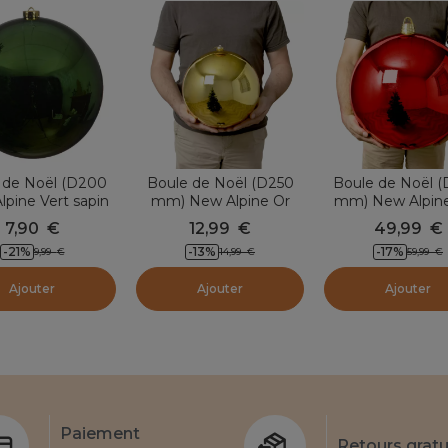
 de Noël (D200
Boule de Noël (D250
Boule de Noël 
pine Vert sapin
mm) New Alpine Or
mm) New Alpin
Rouge
7,90
€
12,99
€
49,99
€
-21
%
-13
%
-17
%
9,99
€
14,99
€
59,99
€
Ajouter
Ajouter
Ajouter
Paiement
Retours gratu