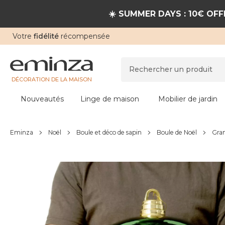
☀️ SUMMER DAYS : 10€ OFFE
Votre
fidélité
récompensée
DÉCORATION DE LA MAISON
Nouveautés
Linge de maison
Mobilier de jardin
Eminza
Noël
Boule et déco de sapin
Boule de Noël
Gran