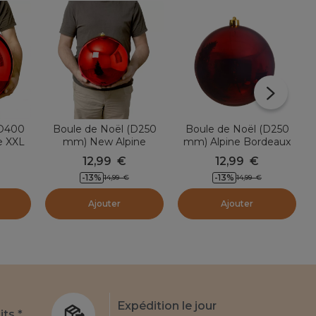
(D400
Boule de Noël (D250
Boule de Noël (D250
e XXL
mm) New Alpine
mm) Alpine Bordeaux
Rouge
12,99
€
12,99
€
-13
%
-13
%
14,99
€
14,99
€
Ajouter
Ajouter
Expédition le jour
its *