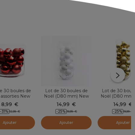
e 30 boules de
Lot de 30 boules de
Lot de 30 boul
 assorties New
Noël (D80 mm) New
Noël (D80 mm)
lpine Rouge
Alpine Blanc
Alpine Or
8,99
€
14,99
€
14,99
€
-31
%
-25
%
-25
%
12,99
€
19,99
€
19,99
€
Ajouter
Ajouter
Ajouter