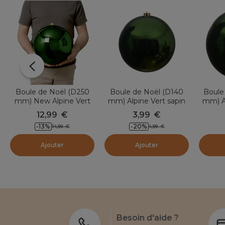
Boule de Noël (D250
Boule de Noël (D140
Boule
mm) New Alpine Vert
mm) Alpine Vert sapin
mm) Al
sapin
12,99
€
3,99
€
-13
%
-20
%
14,99
€
4,99
€
Ajouter
Ajouter
Besoin d'aide ?