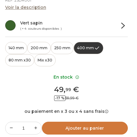
REF. 2SDRU01
Voir la description
Vert sapin
( + 4 couleurs disponibles )
140 mm
200 mm
250 mm
400 mm
80 mm x30
Mix x30
En stock
49
,
€
99
-17 %
59,99 €
ou paiement en x 3 ou x 4 sans frais
Ajouter au panier