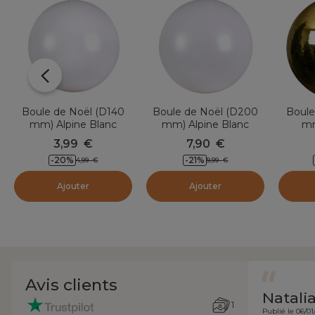
Boule de Noël (D140
Boule de Noël (D200
Boule
mm) Alpine Blanc
mm) Alpine Blanc
mm
3,99
€
7,90
€
-20
%
-21
%
4,99
€
9,99
€
Ajouter
Ajouter
Avis clients
Natali
1
Publié le 06/01