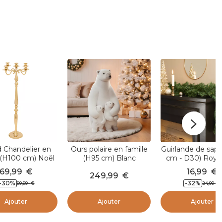
 Chandelier en
Ours polaire en famille
Guirlande de sapi
 (H100 cm) Noël
(H95 cm) Blanc
cm - D30) Royal
festif Doré
sapin
69,99
€
16,99
€
249,99
€
-30
%
-32
%
99,99
€
24,99
€
Ajouter
Ajouter
Ajouter