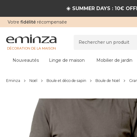
☀️ SUMMER DAYS : 10€ OFFE
Votre
fidélité
récompensée
DÉCORATION DE LA MAISON
Nouveautés
Linge de maison
Mobilier de jardin
Eminza
Noël
Boule et déco de sapin
Boule de Noël
Gran