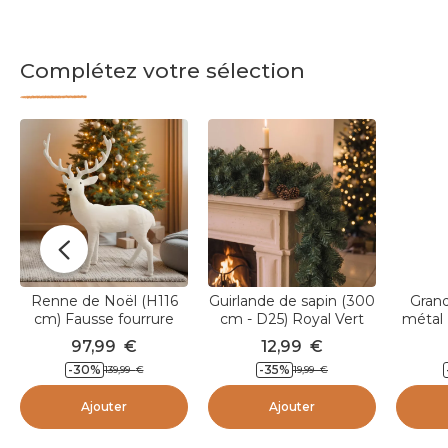
Complétez votre sélection
Renne de Noël (H116
Guirlande de sapin (300
Grand
cm) Fausse fourrure
cm - D25) Royal Vert
métal
Billie Blanc
sapin
97,99
€
12,99
€
-30
%
-35
%
139,99
€
19,99
€
Ajouter
Ajouter