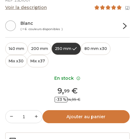
REF. 2SDIU01
Voir la description
(
2
)
Blanc
( + 6 couleurs disponibles )
140 mm
200 mm
250 mm
80 mm x30
Mix x30
Mix x37
En stock
9
,
€
99
-33 %
14,99 €
Ajouter au panier