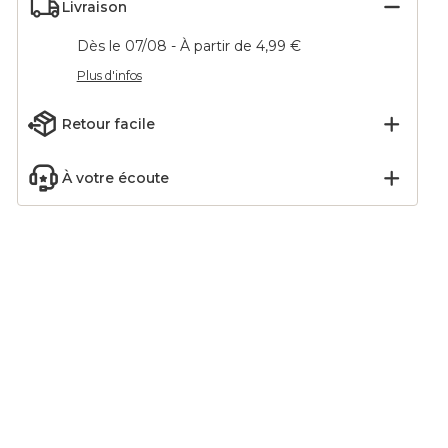
Livraison
Dès le 07/08 - À partir de 4,99 €
Plus d'infos
Retour facile
À votre écoute
n (300
Sapin Géant papier à
Guirlande de sapin (200
 Vert
poser (H160 cm)
cm) Poinsettia luxe
Fermeture Magnétique
Blanc
19,99
€
149,99
€
Blanc
-20
%
24,99
€
Ajouter
Ajouter