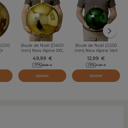
(D200
Boule de Noël (D400
Boule de Noël (D250
Or
mm) New Alpine XXL
mm) New Alpine Vert
Or
sapin
49,99
€
12,99
€
-17
%
-13
%
59,99
€
14,99
€
Ajouter
Ajouter