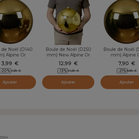
 de Noël (D140
Boule de Noël (D250
Boule de Noël 
) Alpine Or
mm) New Alpine Or
mm) Alpine 
3,99
€
12,99
€
7,90
€
-20
%
-13
%
-21
%
4,99
€
14,99
€
9,99
€
Ajouter
Ajouter
Ajouter
a
/2024