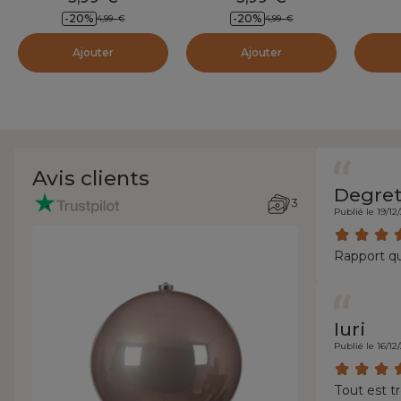
-20
%
-20
%
4,99
€
4,99
€
Ajouter
Ajouter
Avis clients
Degre
3
Publié le 19/12
Rapport qu
Iuri
Publié le 16/12
Tout est t