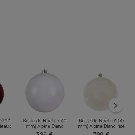
(D200
Boule de Noël (D140
Boule de Noël (D200
deaux
mm) Alpine Blanc
mm) Alpine Blanc irisé
3,99
€
7,90
€