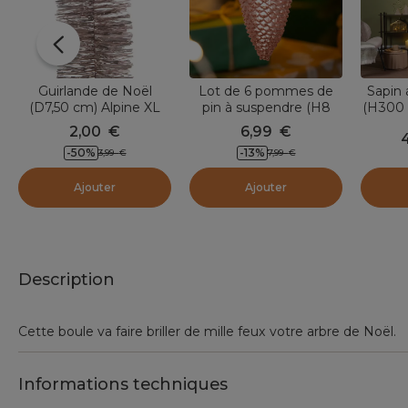
Guirlande de Noël
Lot de 6 pommes de
Sapin a
(D7,50 cm) Alpine XL
pin à suspendre (H8
(H300 
Rose poudré
cm) Alpine Rose poudré
2,00
€
6,99
€
-50
%
-13
%
3,99
€
7,99
€
Ajouter
Ajouter
Description
Cette boule va faire briller de mille feux votre arbre de Noël.
Informations techniques