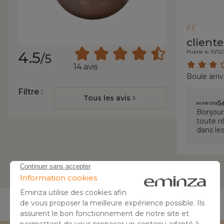
cliente
4.5
Publié le 10/12
/5
14 avis
Boule arri
Filtre :
Tous les avis
S
Bonjour
toute r
dans les