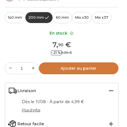
140 mm
200 mm
60 mm
Mix x30
Mix x37
En stock
7
,
€
90
-21 %
9,99 €
Ajouter au panier
Livraison
Dès le 11/08 - À partir de 4,99 €
Plus d'infos
Retour facile