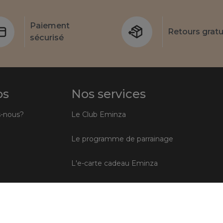
Paiement
Retours gratu
sécurisé
os
Nos services
-nous?
Le Club Eminza
Le programme de parrainage
L'e-carte cadeau Eminza
Le coin des professionnels