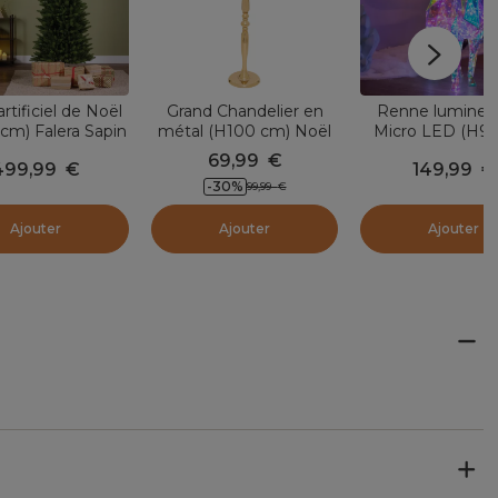
rtificiel de Noël
Grand Chandelier en
Renne lumineu
cm) Falera Sapin
métal (H100 cm) Noël
Micro LED (H9
vert
festif Doré
Ice Blanc fro
69,99
€
499,99
€
149,99
€
-30
%
99,99
€
Ajouter
Ajouter
Ajouter