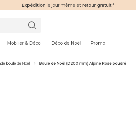
Expédition
le jour même et
retour gratuit
*
Mobilier & Déco
Déco de Noël
Promo
de boule de Noël
Boule de Noël (D200 mm) Alpine Rose poudré