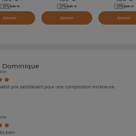
-21
%
-21
%
-21
%
9,99
€
9,99
€
9,99
€
Ajouter
Ajouter
Ajouter
t Dominique
/2025
alité prix satisfaisant pour une composition extérieure
/2025
rès bien