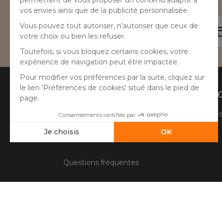
Besoin d'aide ?
04 50 65 10 12
Aide
A prop
Suivre ma commande
Qui sommes
Faire un retour
Côté Atelier
Questions fréquentes
Information livraison
Contactez le service client