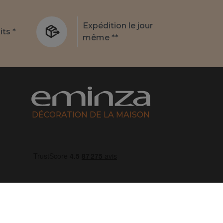
Expédition le jour
its *
même **
DÉCORATION DE LA MAISON