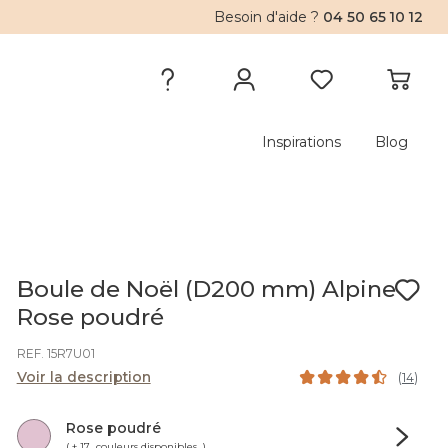
Besoin d'aide ?
04 50 65 10 12
Inspirations
Blog
Boule de Noël (D200 mm) Alpine
Rose poudré
REF. 15R7U01
Voir la description
(
14
)
Rose poudré
( + 17 couleurs disponibles )