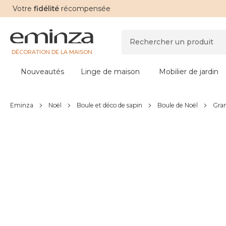
Votre
fidélité
récompensée
DÉCORATION DE LA MAISON
Nouveautés
Linge de maison
Mobilier de jardin
Eminza
Noël
Boule et déco de sapin
Boule de Noël
Gran