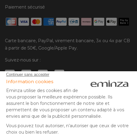
Paiement sécurisé
Carte bancaire, PayPal, virement bancaire, 3x ou 4x par CB
à partir de 50€, Google/Apple Pay.
Suivez-nous sur :
© Copyright 2025 Eminza | Tous droits réservés |
FRA
ESPAÑA
ITALIE
DEUTSCHLAND
* Vous disposez de 30 jours (à compter de la réception ou du
retrait de votre colis) pour effectuer un retour de produits et
NEDERLAND
vous faire rembourser. Hors colis volumineux
SUISSE