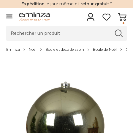
Expédition
le jour même et
retour gratuit
*
DÉCORATION DE LA MAISON
Eminza
Noël
Boule et déco de sapin
Boule de Noël
Gran