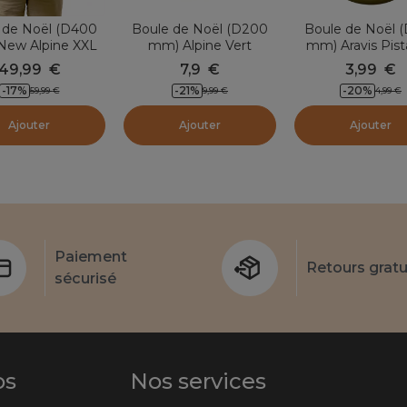
 de Noël (D400
Boule de Noël (D200
Boule de Noël 
ew Alpine XXL
mm) Alpine Vert
mm) Aravis Pis
Vert sapin
romarin
49,99
€
7,9
€
3,99
€
-
17
%
-
21
%
-
20
%
59,99
€
9,99
€
4,99
€
Ajouter
Ajouter
Ajouter
Paiement
Retours gratu
sécurisé
os
Nos services