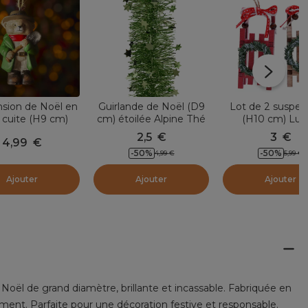
sion de Noël en
Guirlande de Noël (D9
Lot de 2 suspen
e cuite (H9 cm)
cm) étoilée Alpine Thé
(H10 cm) Lug
tit Ours Vert
vert
Couronne d'hiver
2,5
€
3
€
4,99
€
-
50
%
-
50
%
4,99
€
5,99
€
Ajouter
Ajouter
Ajouter
Noël de grand diamètre, brillante et incassable. Fabriquée en
ement. Parfaite pour une décoration festive et responsable.