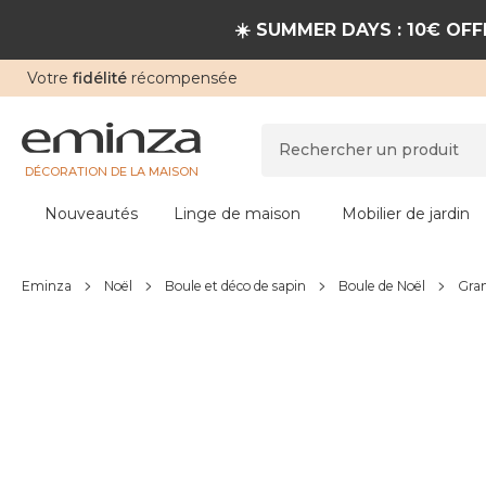
☀️ SUMMER DAYS : 10€ OFFE
Votre
fidélité
récompensée
DÉCORATION DE LA MAISON
Nouveautés
Linge de maison
Mobilier de jardin
Eminza
Noël
Boule et déco de sapin
Boule de Noël
Gran