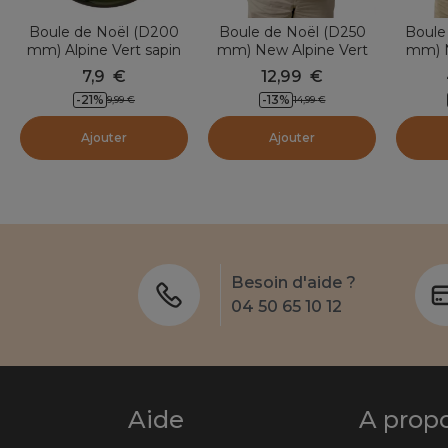
Boule de Noël (D200
Boule de Noël (D250
Boule
mm) Alpine Vert sapin
mm) New Alpine Vert
mm) N
sapin
7,9
€
12,99
€
-
21
%
-
13
%
9,99
€
14,99
€
Ajouter
Ajouter
Besoin d'aide ?
04 50 65 10 12
Aide
A prop