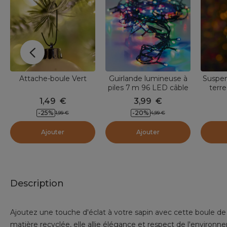
Attache-boule Vert
Guirlande lumineuse à
Suspen
piles 7 m 96 LED câble
terr
noir Luxe Multicolore
Pe
1,49
€
3,99
€
-
25
%
-
20
%
1,99
€
4,99
€
Ajouter
Ajouter
Description
Ajoutez une touche d'éclat à votre sapin avec cette boule de 
matière recyclée, elle allie élégance et respect de l'environn