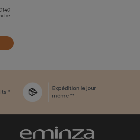
(D140
tache
Expédition le jour
its *
même **