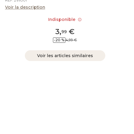
REF. 2VIIU01
Voir la description
Indisponible
3
,
€
99
-20 %
4,99 €
Voir les articles similaires